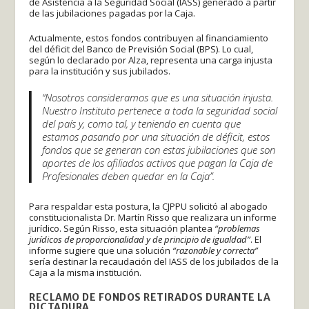
de Asistencia a la Seguridad Social (IASS) generado a partir
de las jubilaciones pagadas por la Caja.
Actualmente, estos fondos contribuyen al financiamiento
del déficit del Banco de Previsión Social (BPS). Lo cual,
según lo declarado por Alza, representa una carga injusta
para la institución y sus jubilados.
“Nosotros consideramos que es una situación injusta.
Nuestro Instituto pertenece a toda la seguridad social
del país y, como tal, y teniendo en cuenta que
estamos pasando por una situación de déficit, estos
fondos que se generan con estas jubilaciones que son
aportes de los afiliados activos que pagan la Caja de
Profesionales deben quedar en la Caja”.
Para respaldar esta postura, la CJPPU solicitó al abogado
constitucionalista Dr. Martín Risso que realizara un informe
jurídico. Según Risso, esta situación plantea
“problemas
jurídicos de proporcionalidad y de principio de igualdad”
. El
informe sugiere que una solución
“razonable y correcta”
sería destinar la recaudación del IASS de los jubilados de la
Caja a la misma institución.
RECLAMO DE FONDOS RETIRADOS DURANTE LA
DICTADURA