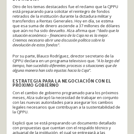
Otro de los temas destacados fue el reclamo que la CJPPU
está preparando para solicitar el reintegro de fondos
retirados de la institución durante la dictadura militar y
transferidos a Rentas Generales. Hoy en día, se estima
que esa suma de dinero asciende a 37 millones de dólares
que aún no ha sido devuelto. Alza afirma que :
“
d
ado que la
situación económico – financiera de la Caja no es la mejor
.
Creemos necesario abrir una discusión política sobre la
devolución de estos fondos”
.
Por su parte, Blauco Rodríguez, director secretario de la
CJPPU declara en un programa televisivo que.
“A lo largo del
tiempo, han sucedido diferentes procesos o situaciones que de
alguna manera han sido injustas hacia la Caja”.
ESTRATEGIA PARA LA NEGOCIACIÓN CON EL
PRÓXIMO GOBIERNO
Con el cambio de gobierno programado para los próximos
meses, Alza subrayó la necesidad de trabajar en conjunto
con las nuevas autoridades para asegurar los cambios
legales necesarios que contribuyan a la sustentabilidad de
la CJPPU.
Explicó que se está preparando un documento detallado
con propuestas que cuentan con el respaldo técnico y
actuarial de la institución, el cual se entregará a las