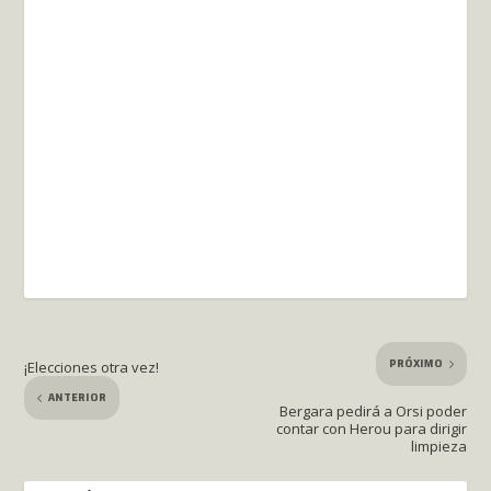
PRÓXIMO
¡Elecciones otra vez!
ANTERIOR
Bergara pedirá a Orsi poder
contar con Herou para dirigir
limpieza