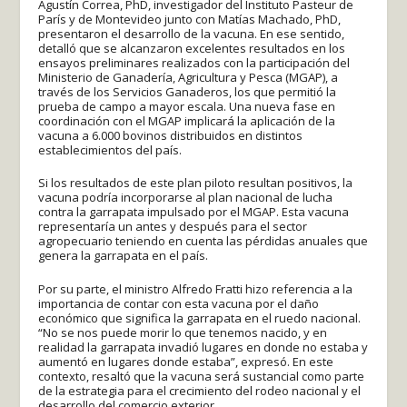
Agustín Correa, PhD, investigador del Instituto Pasteur de
París y de Montevideo junto con Matías Machado, PhD,
presentaron el desarrollo de la vacuna. En ese sentido,
detalló que se alcanzaron excelentes resultados en los
ensayos preliminares realizados con la participación del
Ministerio de Ganadería, Agricultura y Pesca (MGAP), a
través de los Servicios Ganaderos, los que permitió la
prueba de campo a mayor escala. Una nueva fase en
coordinación con el MGAP implicará la aplicación de la
vacuna a 6.000 bovinos distribuidos en distintos
establecimientos del país.
Si los resultados de este plan piloto resultan positivos, la
vacuna podría incorporarse al plan nacional de lucha
contra la garrapata impulsado por el MGAP. Esta vacuna
representaría un antes y después para el sector
agropecuario teniendo en cuenta las pérdidas anuales que
genera la garrapata en el país.
Por su parte, el ministro Alfredo Fratti hizo referencia a la
importancia de contar con esta vacuna por el daño
económico que significa la garrapata en el ruedo nacional.
“No se nos puede morir lo que tenemos nacido, y en
realidad la garrapata invadió lugares en donde no estaba y
aumentó en lugares donde estaba”, expresó. En este
contexto, resaltó que la vacuna será sustancial como parte
de la estrategia para el crecimiento del rodeo nacional y el
desarrollo del comercio exterior.