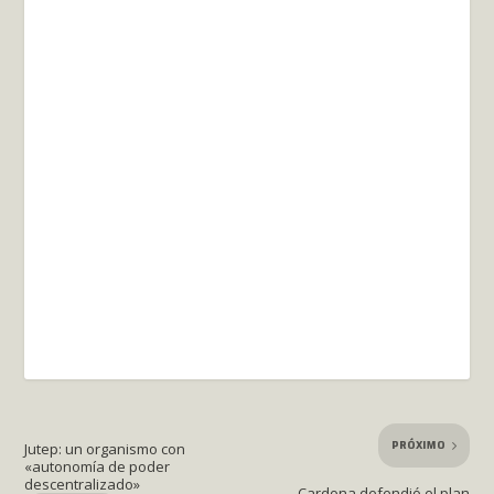
PRÓXIMO
Jutep: un organismo con
«autonomía de poder
descentralizado»
Cardona defendió el plan