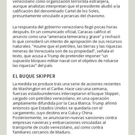
venezolano como organización terrorista extranjera,
aunque analistas interpretan que el presidente aludió a la
calificación del denominado Cartel de los Soles,
presuntamente vinculado a jerarcas del chavismo.
La respuesta del gobierno venezolano llegó pocas horas
después. En un comunicado oficial, Caracas calificó el
anuncio como una “amenaza temeraria y grave” y rechazó
lo que consideró un intento de apropiación de sus recursos
naturales. “Asume que el petróleo, las tierras y las riquezas
mineras de Venezuela son de su propiedad”, señala el
texto, que acusa a Trump de pretender imponer “un
supuesto bloqueo militar naval con el objetivo de robarse
las riquezas” del país.
EL BUQUE SKIPPER
La medida se produce tras una serie de acciones recientes
de Washington en el Caribe. Hace casi una semana,
fuerzas estadounidenses interceptaron el buque Skipper,
cargado con petróleo venezolano, en una operación
ampliamente difundida por la Casa Blanca. Trump afirmó
entonces que Estados Unidos se quedaría con el
cargamento, cuyo destino era Cuba y China.
Posteriormente, se anunciaron nuevas sanciones contra
empresas navieras y embarcaciones vinculadas al
transporte de crudo venezolano, así como contra
familiares cercanos de Maduro.