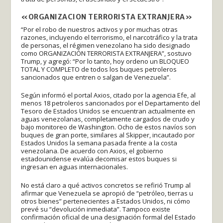
«ORGANIZACION TERRORISTA EXTRANJERA»
“Por el robo de nuestros activos y por muchas otras
razones, incluyendo el terrorismo, el narcotráfico y la trata
de personas, el régimen venezolano ha sido designado
como ORGANIZACIÓN TERRORISTA EXTRANJERA”, sostuvo
Trump, y agregó: “Por lo tanto, hoy ordeno un BLOQUEO
TOTAL Y COMPLETO de todos los buques petroleros
sancionados que entren o salgan de Venezuela”.
Según informó el portal Axios, citado por la agencia Efe, al
menos 18 petroleros sancionados por el Departamento del
Tesoro de Estados Unidos se encuentran actualmente en
aguas venezolanas, completamente cargados de crudo y
bajo monitoreo de Washington. Ocho de estos navíos son
buques de gran porte, similares al Skipper, incautado por
Estados Unidos la semana pasada frente a la costa
venezolana. De acuerdo con Axios, el gobierno
estadounidense evalúa decomisar estos buques si
ingresan en aguas internacionales.
No está claro a qué activos concretos se refirió Trump al
afirmar que Venezuela se apropió de “petróleo, tierras u
otros bienes” pertenecientes a Estados Unidos, ni cómo
prevé su “devolución inmediata”. Tampoco existe
confirmación oficial de una designación formal del Estado