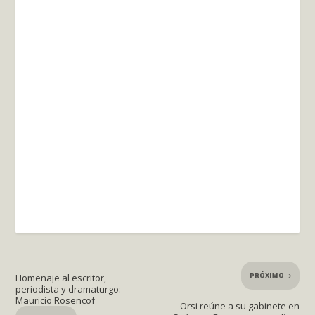
PRÓXIMO
Homenaje al escritor,
periodista y dramaturgo:
Mauricio Rosencof
Orsi reúne a su gabinete en