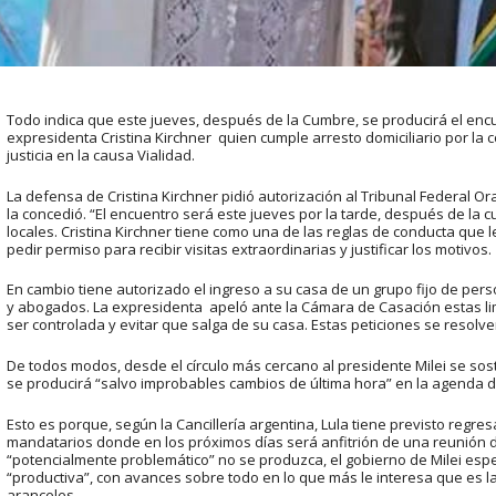
Todo indica que este jueves, después de la Cumbre, se producirá el encu
expresidenta Cristina Kirchner quien cumple arresto domiciliario por la 
justicia en la causa Vialidad.
La defensa de Cristina Kirchner pidió autorización al Tribunal Federal Ora
la concedió. “El encuentro será este jueves por la tarde, después de la c
locales. Cristina Kirchner tiene como una de las reglas de conducta que 
pedir permiso para recibir visitas extraordinarias y justificar los motivos.
En cambio tiene autorizado el ingreso a su casa de un grupo fijo de perso
y abogados. La expresidenta apeló ante la Cámara de Casación estas limi
ser controlada y evitar que salga de su casa. Estas peticiones se resolv
De todos modos, desde el círculo más cercano al presidente Milei se sost
se producirá “salvo improbables cambios de última hora” en la agenda 
Esto es porque, según la Cancillería argentina, Lula tiene previsto regr
mandatarios donde en los próximos días será anfitrión de una reunión de
“potencialmente problemático” no se produzca, el gobierno de Milei esp
“productiva”, con avances sobre todo en lo que más le interesa que es la
aranceles.