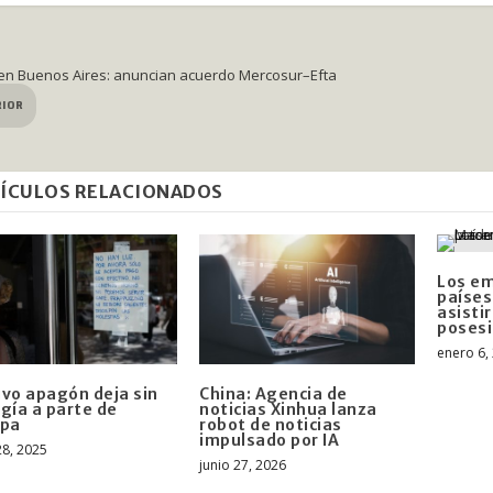
n Buenos Aires: anuncian acuerdo Mercosur–Efta
RIOR
ÍCULOS RELACIONADOS
Los em
países
asisti
poses
enero 6,
vo apagón deja sin
China: Agencia de
gía a parte de
noticias Xinhua lanza
opa
robot de noticias
impulsado por IA
28, 2025
junio 27, 2026