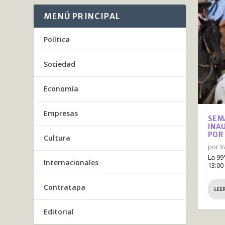
MENÚ PRINCIPAL
Política
Sociedad
Economía
Empresas
SEM
INA
POR
Cultura
por
V
La 99
Internacionales
13:00
Contratapa
LEE
Editorial