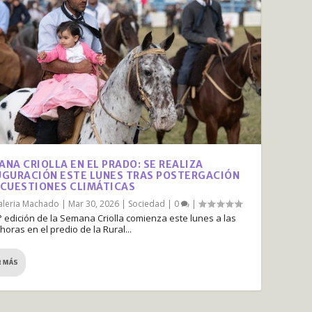
ANA CRIOLLA EN EL PRADO: SE REALIZA
UGURACIÓN ESTE LUNES TRAS POSTERGACIÓN
 CUESTIONES CLIMÁTICAS
aleria Machado
|
Mar 30, 2026
|
Sociedad
|
0
|
° edición de la Semana Criolla comienza este lunes a las
 horas en el predio de la Rural...
R MÁS