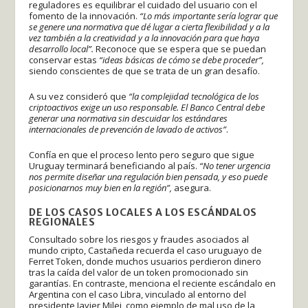
reguladores es equilibrar el cuidado del usuario con el
fomento de la innovación.
“Lo más importante sería lograr que
se genere una normativa que dé lugar a cierta flexibilidad y a la
vez también a la creatividad y a la innovación para que haya
desarrollo local”.
Reconoce que se espera que se puedan
conservar estas
“ideas básicas de cómo se debe proceder”,
siendo conscientes de que se trata de un gran desafío.
A su vez consideró que
“la complejidad tecnológica de los
criptoactivos exige un uso responsable. El Banco Central debe
generar una normativa sin descuidar los estándares
internacionales de prevención de lavado de activos”
.
Confía en que el proceso lento pero seguro que sigue
Uruguay terminará beneficiando al país.
“No tener urgencia
nos permite diseñar una regulación bien pensada, y eso puede
posicionarnos muy bien en la región”,
asegura.
DE LOS CASOS LOCALES A LOS ESCÁNDALOS
REGIONALES
Consultado sobre los riesgos y fraudes asociados al
mundo cripto, Castañeda recuerda el caso uruguayo de
Ferret Token, donde muchos usuarios perdieron dinero
tras la caída del valor de un token promocionado sin
garantías. En contraste, menciona el reciente escándalo en
Argentina con el caso Libra, vinculado al entorno del
presidente Javier Milei, como ejemplo de mal uso de la