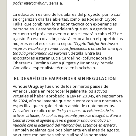
poder intercambiar”,
señala.
La educación es uno de los pilares del proyecto, por lo cual
se organizan charlas abiertas, como las Roderich Crypto
Talks, que combinan formación técnica con experiencias
personales. Castañeda adelantó que en la agenda se
encuentra el próximo evento que se llevará a cabo el 23 de
agosto. En esta ocasión, estará enfocado en el papel de las
mujeres en el ecosistema cripto.
“Crypto Talk for Her busca
inspirar, visibilizar y sumar voces femeninas a un sector en el que
todavía predominan los varones”
, detalla. Entre las
expositoras estarán Lucía Cardellino (cofundadora de
Ethereum), Carolina Gama (Bitgate y Binance) y Pamela
González, especialista técnica en blockchain.
EL DESAFÍO DE EMPRENDER SIN REGULACIÓN
Aunque Uruguay fue uno de los primeros países de
América Latina en reconocer legalmente los activos
virtuales al haber aprobado la Ley N° 20.345, en septiembre
de 2024, aún se lamenta que no cuenta con una normativa
específica que regule el intercambio de criptomonedas.
Castañeda explica que
“la ley reconoce la existencia de los
activos virtuales, lo cual es importante, pero se designó al Banco
Central como el agente que va a generar una normativa en
relación con la actividad del intercambio. Estamos en espera”.
También adelanta que posiblemente en el mes de agosto,
se cuente con noticias sobre cuál será la normativa