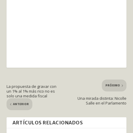
PRÓXIMO
La propuesta de gravar con
un 1% al 1% más rico no es
solo una medida fiscal
Una mirada distinta: Nicolle
Salle en el Parlamento
ANTERIOR
ARTÍCULOS RELACIONADOS