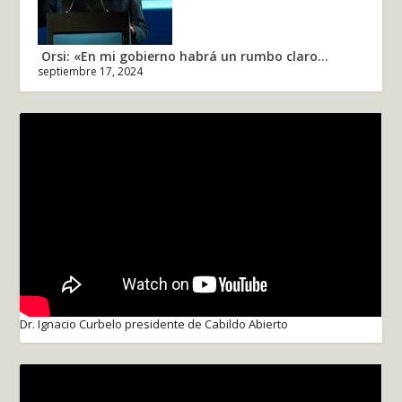
Orsi: «En mi gobierno habrá un rumbo claro...
septiembre 17, 2024
Dr. Ignacio Curbelo presidente de Cabildo Abierto