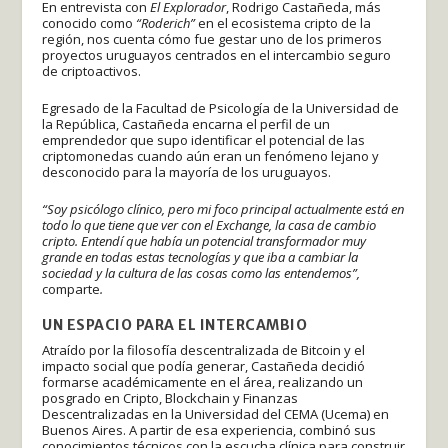
En entrevista con
El Explorador
, Rodrigo Castañeda, más
conocido como
“Roderich”
en el ecosistema cripto de la
región, nos cuenta cómo fue gestar uno de los primeros
proyectos uruguayos centrados en el intercambio seguro
de criptoactivos.
Egresado de la Facultad de Psicología de la Universidad de
la República, Castañeda encarna el perfil de un
emprendedor que supo identificar el potencial de las
criptomonedas cuando aún eran un fenómeno lejano y
desconocido para la mayoría de los uruguayos.
“Soy psicólogo clínico, pero mi foco principal actualmente está en
todo lo que tiene que ver con el Exchange, la casa de cambio
cripto. Entendí que había un potencial transformador muy
grande en todas estas tecnologías y que iba a cambiar la
sociedad y la cultura de las cosas como las entendemos”,
comparte
.
UN ESPACIO PARA EL INTERCAMBIO
Atraído por la filosofía descentralizada de Bitcoin y el
impacto social que podía generar, Castañeda decidió
formarse académicamente en el área, realizando un
posgrado en Cripto, Blockchain y Finanzas
Descentralizadas en la Universidad del CEMA (Ucema) en
Buenos Aires. A partir de esa experiencia, combinó sus
conocimientos técnicos con la escucha clínica para construir