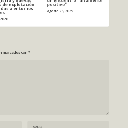
istro y nuevas
un encuentro “altamente
 de explotación
positivo”
adas a entornos
agosto 26, 2025
les
, 2026
án marcados con
*