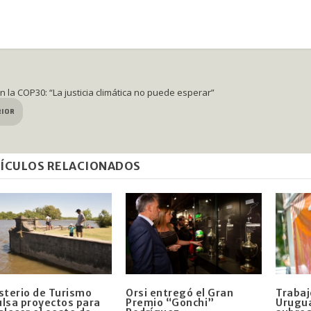
n la COP30: “La justicia climática no puede esperar”
RIOR
ÍCULOS RELACIONADOS
sterio de Turismo
Orsi entregó el Gran
Trabaj
lsa proyectos para
Premio “Gonchi”
Urugua