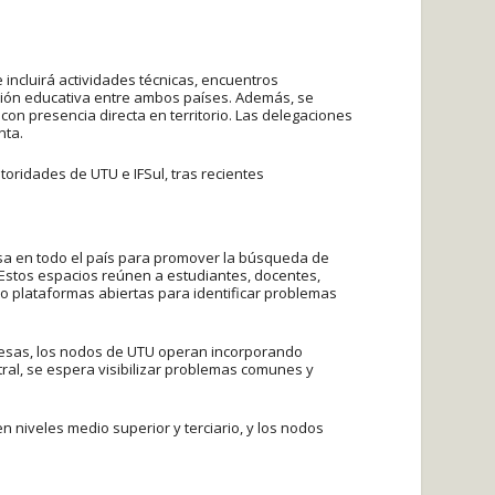
 incluirá actividades técnicas, encuentros
ción educativa entre ambos países. Además, se
on presencia directa en territorio. Las delegaciones
nta.
oridades de UTU e IFSul, tras recientes
sa en todo el país para promover la búsqueda de
 Estos espacios reúnen a estudiantes, docentes,
o plataformas abiertas para identificar problemas
resas, los nodos de UTU operan incorporando
al, se espera visibilizar problemas comunes y
n niveles medio superior y terciario, y los nodos