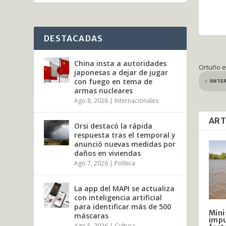
DESTACADAS
China insta a autoridades
Ortuño e
japonesas a dejar de jugar
ANTE
con fuego en tema de
armas nucleares
Ago 8, 2026
|
Internacionales
ART
Orsi destacó la rápida
respuesta tras el temporal y
anunció nuevas medidas por
daños en viviendas
Ago 7, 2026
|
Política
La app del MAPI se actualiza
con inteligencia artificial
para identificar más de 500
Mini
máscaras
impu
Ago 5, 2026
|
Cultura