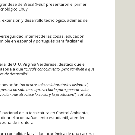
ograndese de Brasil
(IFSul) presentaron el primer
ecnológico Chuy.
n, extensión y desarrollo tecnológico, además de
ciberseguridad, internet de las cosas, educación
ible en español y portugués para facilitar el
eral de UTU, Virginia Verderese, destacó que el
 aspira a que
“circule conocimiento, pero también a que
es de desarrollo”.
 innovación
“no ocurre solo en laboratorios aislados”,
pero si no sabemos aprovecharla para generar valor,
ción que atraviese lo social y lo productivo”,
señaló.
inacional de la tecnicatura en Control Ambiental,
rdinar el acompañamiento estudiantil, atender
a zona de frontera.
ara consolidar la calidad académica de una carrera