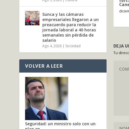
fort
Can
dicie
Sunca y las cámaras
empresariales llegaron a un
preacuerdo para reducir la
jornada laboral a 40 horas
semanales sin pérdida de
salario
DEJA 
Ago 4, 2026
|
Sociedad
Tu direc
VOLVER A LEER
Seguridad: un ministro solo con un
plan en...