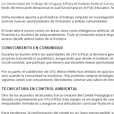
La Universidad del Trabajo de Uruguay
(UTU) y el
Instituto Federal Sul-ri
Nodo de Innovación Binacional el cual funcionará en el Polo Educativo T
Dicha iniciativa apunta a profundizar el trabajo conjunto en investigació
acercar nuevas oportunidades de formación a ambas comunidades.
El nodo abrirá cursos cortos en áreas clave como inteligencia artificial, 
financiera y modelos de emprendimiento. Todo el contenido estará dispon
acceso desde ambos lados de la frontera.
CONOCIMIENTO EN COMUNIDAD
Durante la reunión entre las autoridades de UTU e IFSul, la directora gen
proyecto trasciende lo académico, asegurando que desde el instituto se
circule sociedad, que participe, que innove y que encuentre nuevas oportunidad
Por su parte, el subdirector de UTU, Wilson Netto hizo énfasis en que la
sino cuando la comunidad se involucra.
“Hoy podemos comprar tecnología, 
seguimos siendo solo consumidores. Necesitamos construir una cultura de innova
TECNICATURA EN CONTROL AMBIENTAL
Otro de los acuerdos alcanzados fue la creación del Comité Pedagógico B
dictada conjuntamente por UTU e IFSul. Este equipo se encargará de coo
inequidades formativas y asegurar una articulación curricular fluida en l
Para Verderese, la conformación del comité es un
“paso imprescindible”
p