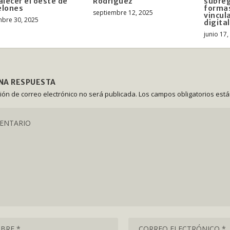
alecer el oeste de
Rodríguez
subreg
elones
formas
septiembre 12, 2025
vincul
mbre 30, 2025
digita
junio 17
UNA RESPUESTA
ción de correo electrónico no será publicada.
Los campos obligatorios est