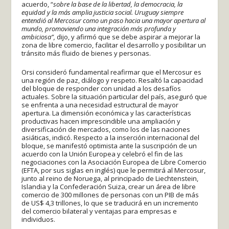
acuerdo, “
sobre la base de la libertad, la democracia, la
equidad y la más amplia justicia social.
Uruguay siempre
entendió al Mercosur como un paso hacia una mayor apertura al
mundo, promoviendo una integración más profunda y
ambiciosa”,
dijo, y afirmó que se debe aspirar a mejorar la
zona de libre comercio, facilitar el desarrollo y posibilitar un
tránsito más fluido de bienes y personas.
Orsi consideró fundamental reafirmar que el Mercosur es
una región de paz, diálogo y respeto. Resaltó la capacidad
del bloque de responder con unidad a los desafíos
actuales. Sobre la situación particular del país, aseguró que
se enfrenta a una necesidad estructural de mayor
apertura. La dimensión económica y las características
productivas hacen imprescindible una ampliación y
diversificación de mercados, como los de las naciones
asiáticas, indicó. Respecto a la inserción internacional del
bloque, se manifestó optimista ante la suscripción de un
acuerdo con la Unión Europea y celebró el fin de las
negociaciones con la Asociación Europea de Libre Comercio
(EFTA, por sus siglas en inglés) que le permitirá al Mercosur,
junto al reino de Noruega, al principado de Liechtenstein,
Islandia y la Confederación Suiza, crear un área de libre
comercio de 300 millones de personas con un PIB de más
de US$ 4,3 trillones, lo que se traducirá en un incremento
del comercio bilateral y ventajas para empresas e
individuos.