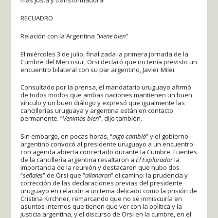
más justa y transformadora.
RECUADRO
Relación con la Argentina
“viene bien”
El miércoles 3 de julio, finalizada la primera jornada de la
Cumbre del Mercosur, Orsi declaró que no tenía previsto un
encuentro bilateral con su par argentino, Javier Milei.
Consultado por la prensa, el mandatario uruguayo afirmó
de todos modos que ambas naciones mantienen un buen
vínculo y un buen diálogo y expresó que igualmente las
cancillerías uruguaya y argentina están en contacto
permanente. “
Venimos bien
”, dijo también.
Sin embargo, en pocas horas, “
algo cambió
” y el gobierno
argentino convocó al presidente uruguayo a un encuentro
con agenda abierta concertado durante la Cumbre. Fuentes
de la cancillería argentina resaltaron a
El Explorador
la
importancia de la reunión y destacaron que hubo dos
“
señales
” de Orsi que “
allanaron
” el camino: la prudencia y
corrección de las declaraciones previas del presidente
uruguayo en relación a un tema delicado como la prisión de
Cristina Kirchner, remarcando que no se inmiscuiría en
asuntos internos que tienen que ver con la política y la
justicia argentina, y el discurso de Orsi en la cumbre, en el