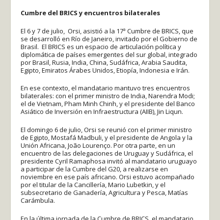
Cumbre del BRICS y encuentros bilaterales
El 6 y 7 de julio, Orsi, asistió a la 17ª Cumbre de BRICS, que
se desarrolló en Río de Janeiro, invitado por el Gobierno de
Brasil. El BRICS es un espacio de articulación política y
diplomática de países emergentes del sur global, integrado
por Brasil, Rusia, India, China, Sudáfrica, Arabia Saudita,
Egipto, Emiratos Árabes Unidos, Etiopía, Indonesia e Irán.
En ese contexto, el mandatario mantuvo tres encuentros
bilaterales: con el primer ministro de India, Narendra Modi;
el de Vietnam, Pham Minh Chinh, y el presidente del Banco
Asiático de Inversión en Infraestructura (AIIB), Jin Liqun.
El domingo 6 de julio, Orsi se reunió con el primer ministro
de Egipto, Mostafá Madbuli, y el presidente de Angola y la
Unión Africana, João Lourenço. Por otra parte, en un
encuentro de las delegaciones de Uruguay y Sudáfrica, el
presidente Cyril Ramaphosa invitó al mandatario uruguayo
a participar de la Cumbre del G20, a realizarse en
noviembre en ese país africano. Orsi estuvo acompañado
por el titular de la Cancillería, Mario Lubetkin, y el
subsecretario de Ganadería, Agricultura y Pesca, Matías
Carámbula.
En la última jornada de la Cumbre de BRICS, el mandatario