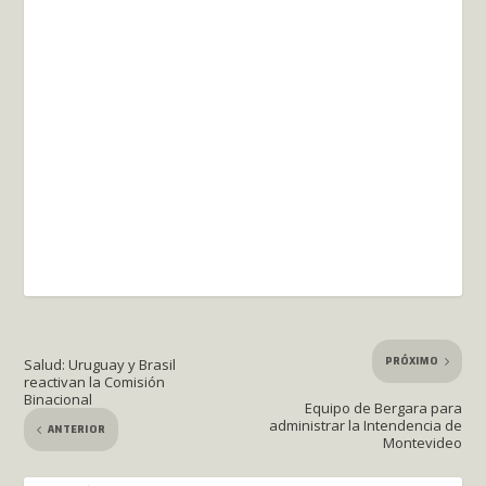
PRÓXIMO
Salud: Uruguay y Brasil
reactivan la Comisión
Binacional
Equipo de Bergara para
administrar la Intendencia de
ANTERIOR
Montevideo