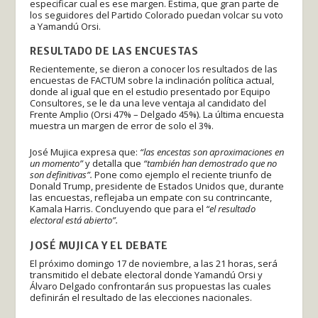
especificar cual es ese margen. Estima, que gran parte de
los seguidores del Partido Colorado puedan volcar su voto
a Yamandú Orsi.
RESULTADO DE LAS ENCUESTAS
Recientemente, se dieron a conocer los resultados de las
encuestas de FACTUM sobre la inclinación política actual,
donde al igual que en el estudio presentado por Equipo
Consultores, se le da una leve ventaja al candidato del
Frente Amplio (Orsi 47% – Delgado 45%). La última encuesta
muestra un margen de error de solo el 3%.
José Mujica expresa que:
“las encestas son aproximaciones en
un momento”
y detalla que
“también han demostrado que no
son definitivas”.
Pone como ejemplo el reciente triunfo de
Donald Trump, presidente de Estados Unidos que, durante
las encuestas, reflejaba un empate con su contrincante,
Kamala Harris. Concluyendo que para el
“el resultado
electoral está abierto”.
JOSÉ MUJICA Y EL DEBATE
El próximo domingo 17 de noviembre, a las 21 horas, será
transmitido el debate electoral donde Yamandú Orsi y
Álvaro Delgado confrontarán sus propuestas las cuales
definirán el resultado de las elecciones nacionales.