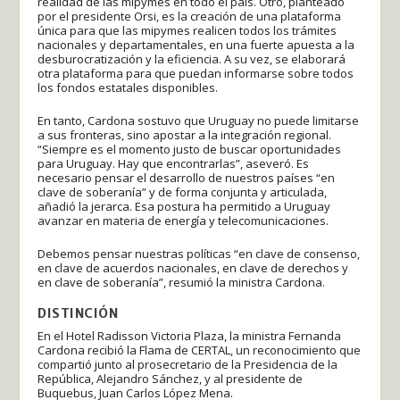
realidad de las mipymes en todo el país. Otro, planteado
por el presidente Orsi, es la creación de una plataforma
única para que las mipymes realicen todos los trámites
nacionales y departamentales, en una fuerte apuesta a la
desburocratización y la eficiencia. A su vez, se elaborará
otra plataforma para que puedan informarse sobre todos
los fondos estatales disponibles.
En tanto, Cardona sostuvo que Uruguay no puede limitarse
a sus fronteras, sino apostar a la integración regional.
“Siempre es el momento justo de buscar oportunidades
para Uruguay. Hay que encontrarlas”, aseveró. Es
necesario pensar el desarrollo de nuestros países “en
clave de soberanía” y de forma conjunta y articulada,
añadió la jerarca. Esa postura ha permitido a Uruguay
avanzar en materia de energía y telecomunicaciones.
Debemos pensar nuestras políticas “en clave de consenso,
en clave de acuerdos nacionales, en clave de derechos y
en clave de soberanía”, resumió la ministra Cardona.
DISTINCIÓN
En el Hotel Radisson Victoria Plaza, la ministra Fernanda
Cardona recibió la Flama de CERTAL, un reconocimiento que
compartió junto al prosecretario de la Presidencia de la
República, Alejandro Sánchez, y al presidente de
Buquebus, Juan Carlos López Mena.