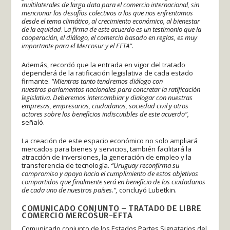
multilaterales de larga data para el comercio internacional, sin
mencionar los desafíos colectivos a los que nos enfrentamos
desde el tema climático
,
al crecimiento económico, al bienestar
de la equidad
. L
a firma de este acuerdo es un testimonio que la
cooperación, el diálogo, el comercio basado en reglas, es muy
importante para el Mercosur y el EFTA”
.
Además, recordó que la entrada en vigor del tratado
dependerá de la ratificación legislativa de cada estado
firmante.
“Mientras tanto tendremos diálogo con
nuestros parlamentos nacionales para concretar la ratificación
legislativa.
Deberemos intercambiar y dialogar con nuestras
empresas, empresarios, ciudadanos, sociedad civil y otros
actores sobre los beneficios indiscutibles de este acuerdo”,
señaló.
La creación de este espacio económico no solo ampliará
mercados para bienes y servicios, también facilitará la
atracción de inversiones, la generación de empleo y la
transferencia de tecnología.
“Uruguay reconfirma su
compromiso y apoyo hacia el cumplimiento de estos objetivos
compartidos que finalmente será en beneficio de los ciudadanos
de cada uno de nuestros países.”,
concluyó Lubetkin.
COMUNICADO CONJUNTO – TRATADO DE LIBRE
COMERCIO MERCOSUR-EFTA
Comunicado conjunto de los Estados Partes Signatarios del