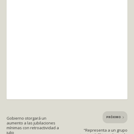
PRÓXIMO
Gobierno otorgará un
aumento a las jubilaciones
mínimas con retroactividad a
“Representa a un grupo
julio