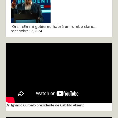
Orsi: «En mi gobierno habrá un rumbo claro...
septiembre 17, 2024
Dr. Ignacio Curbelo presidente de Cabildo Abierto