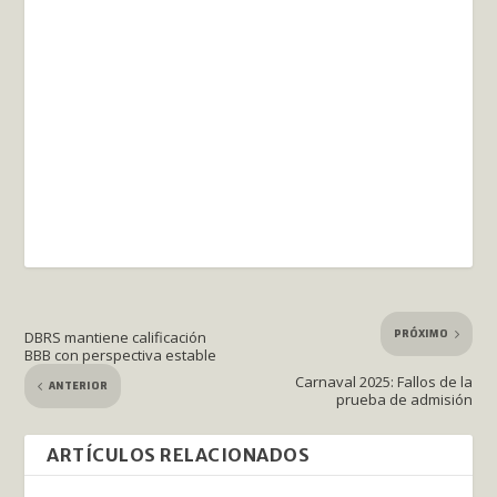
PRÓXIMO
DBRS mantiene calificación
BBB con perspectiva estable
Carnaval 2025: Fallos de la
ANTERIOR
prueba de admisión
ARTÍCULOS RELACIONADOS