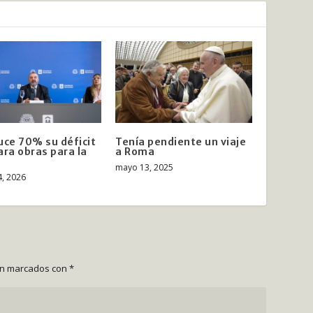
uce 70% su déficit
Tenía pendiente un viaje
ara obras para la
a Roma
mayo 13, 2025
, 2026
án marcados con
*