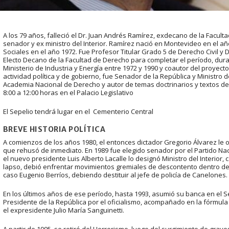
A los 79 años, falleció el Dr. Juan Andrés Ramírez, exdecano de la Facult
senador y ex ministro del Interior. Ramírez nació en Montevideo en el a
Sociales en el año 1972. Fue Profesor Titular Grado 5 de Derecho Civil y Dir
Electo Decano de la Facultad de Derecho para completar el período, dura
Ministerio de Industria y Energía entre 1972 y 1990 y coautor del proyecto 
actividad política y de gobierno, fue Senador de la República y Ministro 
Academia Nacional de Derecho y autor de temas doctrinarios y textos de e
8:00 a 12:00 horas en el Palacio Legislativo
El Sepelio tendrá lugar en el Cementerio Central
BREVE HISTORIA POLÍTICA
A comienzos de los años 1980, el entonces dictador Gregorio Álvarez le 
que rehusó de inmediato. En 1989 fue elegido senador por el Partido Nacio
el nuevo presidente Luis Alberto Lacalle lo designó Ministro del Interio
lapso, debió enfrentar movimientos gremiales de descontento dentro de 
caso Eugenio Berríos, debiendo destituir al jefe de policía de Canelones.
En los últimos años de ese período, hasta 1993, asumió su banca en el S
Presidente de la República por el oficialismo, acompañado en la fórmula
el expresidente Julio María Sanguinetti.
A partir de 1995, se retiró del Herrerismo, luego del surgimiento de gra