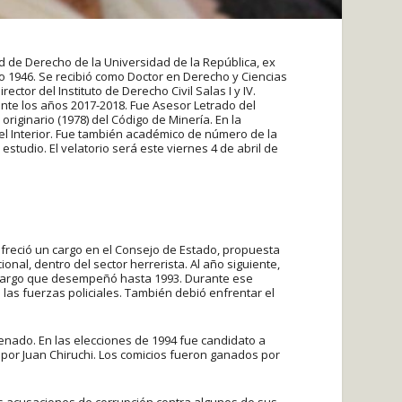
ad de Derecho de la Universidad de la República, ex
ño 1946. Se recibió como Doctor en Derecho y Ciencias
ector del Instituto de Derecho Civil Salas I y IV.
nte los años 2017-2018. Fue Asesor Letrado del
originario (1978) del Código de Minería. En la
del Interior. Fue también académico de número de la
studio. El velatorio será este viernes 4 de abril de
ofreció un cargo en el Consejo de Estado, propuesta
nal, dentro del sector herrerista. Al año siguiente,
r, cargo que desempeñó hasta 1993. Durante ese
las fuerzas policiales. También debió enfrentar el
enado. En las elecciones de 1994 fue candidato a
 por Juan Chiruchi. Los comicios fueron ganados por
ves acusaciones de corrupción contra algunos de sus