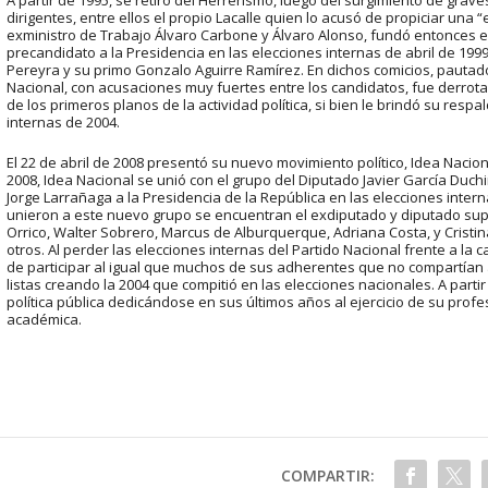
dirigentes, entre ellos el propio Lacalle quien lo acusó de propiciar un
exministro de Trabajo Álvaro Carbone y Álvaro Alonso, fundó entonces el 
precandidato a la Presidencia en las elecciones internas de abril de 199
Pereyra y su primo Gonzalo Aguirre Ramírez. En dichos comicios, pautad
Nacional, con acusaciones muy fuertes entre los candidatos, fue derrot
de los primeros planos de la actividad política, si bien le brindó su resp
internas de 2004.
El 22 de abril de 2008 presentó su nuevo movimiento político, Idea Nacion
2008, Idea Nacional se unió con el grupo del Diputado Javier García Duchi
Jorge Larrañaga a la Presidencia de la República en las elecciones inter
unieron a este nuevo grupo se encuentran el exdiputado y diputado supl
Orrico, Walter Sobrero, Marcus de Alburquerque, Adriana Costa, y Cristi
otros. Al perder las elecciones internas del Partido Nacional frente a la c
de participar al igual que muchos de sus adherentes que no compartían ap
listas creando la 2004 que compitió en las elecciones nacionales. A parti
política pública dedicándose en sus últimos años al ejercicio de su prof
académica.
COMPARTIR: