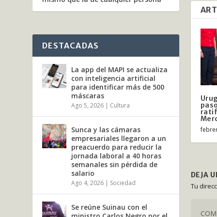
ART
DESTACADAS
La app del MAPI se actualiza
con inteligencia artificial
para identificar más de 500
máscaras
Urug
paso
Ago 5, 2026
|
Cultura
rati
Mer
Sunca y las cámaras
febre
empresariales llegaron a un
preacuerdo para reducir la
jornada laboral a 40 horas
semanales sin pérdida de
salario
DEJA 
Ago 4, 2026
|
Sociedad
Tu direc
Se reúne Suinau con el
ministro Carlos Negro por el