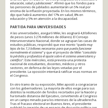
educación, salud y jubilaciones”
. Afirmó que los fondos para
las pensiones de jubilados aumentarán un 5% real por
encima de la inflación proyectada. En los mismos términos,
dijo que habrá aumentos del 17% en salud, 8% en
educación y 5% en atención a la discapacidad.
PARTIDA PARA UNIVERSIDADES
A las universidades, aseguró Milei, les asignará 4,8 billones
de pesos (unos 3.276 millones de dólares). El Consejo
Interuniversitario Nacional, donde se agrupan las casas de
estudios públicas, respondió que ese monto
“queda muy
lejos de los 7,3 billones necesarios para que pueda funcionar
normalmente el sistema”
y que el proyecto de Milei
“consolida
la pérdida y profundiza el ajuste sobre el sistema universitario y
científico”.
Este miércoles, está prevista una protesta
nacional de estudiantes, docentes, médicos y otros
sectores, en defensa de las leyes vetadas por el
presidente. La oposición intentará ratificar esas normas en
el Congreso.
En otro tramo de su exposición, Milei apostó a congraciarse
con los gobernadores. La mayoría de ellos exige para sus
distritos la restitución de fondos recortados por la Nación y
ha tomado distancia del Ejecutivo, convirtiendo al Congreso
en un campo minado para los intereses de la ultraderecha.
Tras el fracaso electoral en Buenos Aires, el presidente
publicitó la creación de un espacio de discusión política con