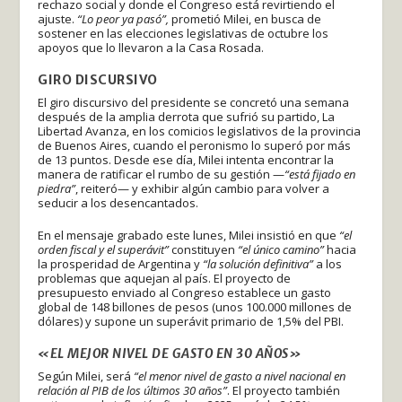
rechazo social y donde el Congreso está revirtiendo el
ajuste.
“Lo peor ya pasó”,
prometió Milei, en busca de
sostener en las elecciones legislativas de octubre los
apoyos que lo llevaron a la Casa Rosada.
GIRO DISCURSIVO
El giro discursivo del presidente se concretó una semana
después de la amplia derrota que sufrió su partido, La
Libertad Avanza, en los comicios legislativos de la provincia
de Buenos Aires, cuando el peronismo lo superó por más
de 13 puntos. Desde ese día, Milei intenta encontrar la
manera de ratificar el rumbo de su gestión —
“está fijado en
piedra”
, reiteró— y exhibir algún cambio para volver a
seducir a los desencantados.
En el mensaje grabado este lunes, Milei insistió en que
“el
orden fiscal y el superávit”
constituyen
“el único camino”
hacia
la prosperidad de Argentina y
“la solución definitiva”
a los
problemas que aquejan al país. El proyecto de
presupuesto enviado al Congreso establece un gasto
global de 148 billones de pesos (unos 100.000 millones de
dólares) y supone un superávit primario de 1,5% del PBI.
«EL MEJOR NIVEL DE GASTO EN 30 AÑOS»
Según Milei, será
“el menor nivel de gasto a nivel nacional en
relación al PIB de los últimos 30 años”
. El proyecto también