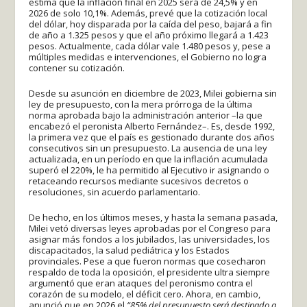
estima que la inflación final en 2025 será de 24,5% y en
2026 de solo 10,1%. Además, prevé que la cotización local
del dólar, hoy disparada por la caída del peso, bajará a fin
de año a 1.325 pesos y que el año próximo llegará a 1.423
pesos. Actualmente, cada dólar vale 1.480 pesos y, pese a
múltiples medidas e intervenciones, el Gobierno no logra
contener su cotización.
Desde su asunción en diciembre de 2023, Milei gobierna sin
ley de presupuesto, con la mera prórroga de la última
norma aprobada bajo la administración anterior –la que
encabezó el peronista Alberto Fernández–. Es, desde 1992,
la primera vez que el país es gestionado durante dos años
consecutivos sin un presupuesto. La ausencia de una ley
actualizada, en un período en que la inflación acumulada
superó el 220%, le ha permitido al Ejecutivo ir asignando o
retaceando recursos mediante sucesivos decretos o
resoluciones, sin acuerdo parlamentario.
De hecho, en los últimos meses, y hasta la semana pasada,
Milei vetó diversas leyes aprobadas por el Congreso para
asignar más fondos a los jubilados, las universidades, los
discapacitados, la salud pediátrica y los Estados
provinciales. Pese a que fueron normas que cosecharon
respaldo de toda la oposición, el presidente ultra siempre
argumentó que eran ataques del peronismo contra el
corazón de su modelo, el déficit cero. Ahora, en cambio,
anunció que en 2026 el
“85% del presupuesto será destinado a