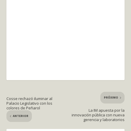
PRÓXIMO
Cosse rechazó iluminar al
Palacio Legislativo con los
colores de Peñarol
La IM apuesta por la
innovación pública con nueva
ANTERIOR
gerencia y laboratorios