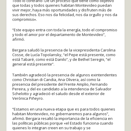
Todo lo contrario- De un proceso que tiene como objetivo
que todas y todos quienes habitan Montevideo puedan
vivir mejor, haya más oportunidades y disfruten más de
sus derechos. Eso nos da felicidad, nos da orgullo y nos da
compromiso».
“Este equipo entra con toda la energía, todo el compromiso
y todo el amor por el departamento de Montevideo”,
afirmó.
Bergara saludó la presencia de la vicepresidenta Carolina
Cosse, de Lucía Topolansky, “el Pepe está presente, como
está Tabaré, como está Danilo”, y de Bethel Seregni, “el
general está presente”.
También agradeció la presencia de algunos exintendentes
como Christian di Candia, Ana Olivera, así como la
presencia del presidente del Frente Amplio, Fernando
Pereira, y del ex candidato a la intendencia de Salvador
Schelotto y agradeció el saludo desde el exterior de
Verónica Piñeyro.
“Estamos en una nueva etapa que es para todos quienes
habitan Montevideo, no gobernaremos para algunos”,
afirmó. Bergara resaltó la importancia de la eficiencia en
las políticas públicas porque «el Estado funciona cuando
quienes lo integran creen en su trabajo y se