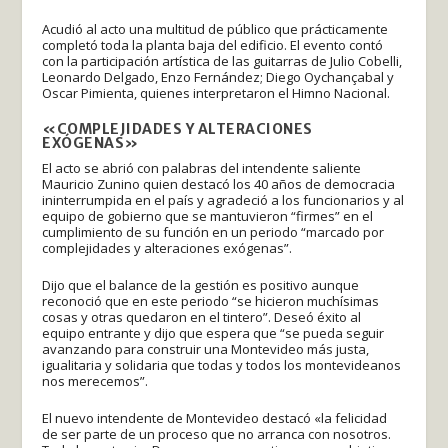
Acudió al acto una multitud de público que prácticamente
completó toda la planta baja del edificio. El evento contó
con la participación artística de las guitarras de Julio Cobelli,
Leonardo Delgado, Enzo Fernández; Diego Oychançabal y
Oscar Pimienta, quienes interpretaron el Himno Nacional.
«COMPLEJIDADES Y ALTERACIONES
EXÓGENAS»
El acto se abrió con palabras del intendente saliente
Mauricio Zunino quien destacó los 40 años de democracia
ininterrumpida en el país y agradeció a los funcionarios y al
equipo de gobierno que se mantuvieron “firmes” en el
cumplimiento de su función en un periodo “marcado por
complejidades y alteraciones exógenas”.
Dijo que el balance de la gestión es positivo aunque
reconoció que en este periodo “se hicieron muchísimas
cosas y otras quedaron en el tintero”. Deseó éxito al
equipo entrante y dijo que espera que “se pueda seguir
avanzando para construir una Montevideo más justa,
igualitaria y solidaria que todas y todos los montevideanos
nos merecemos”.
El nuevo intendente de Montevideo destacó «la felicidad
de ser parte de un proceso que no arranca con nosotros.