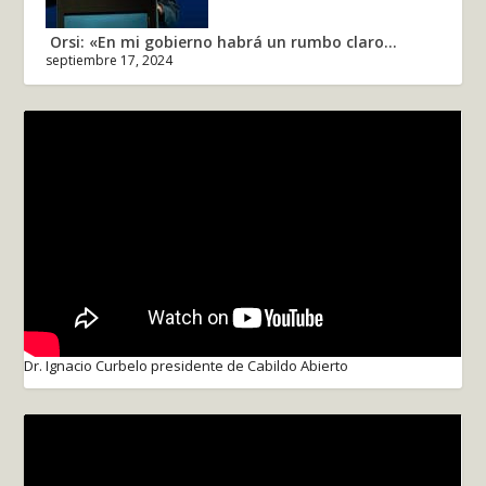
Orsi: «En mi gobierno habrá un rumbo claro...
septiembre 17, 2024
Dr. Ignacio Curbelo presidente de Cabildo Abierto