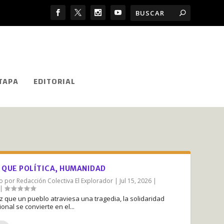
TAPA
EDITORIAL
 QUE POLÍTICA, HUMANIDAD
do por
Redacción Colectiva El Explorador
|
Jul 15, 2026
|
|
 que un pueblo atraviesa una tragedia, la solidaridad
ional se convierte en el...