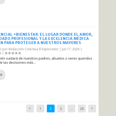
ENCIAL +BIENESTAR: EL LUGAR DONDE EL AMOR,
IDADO PROFESIONAL Y LA EXCELENCIA MÉDICA
EN PARA PROTEGER A NUESTROS MAYORES
do por
Redacción Colectiva El Explorador
|
Jun 17, 2026
|
s
|
uién cuidará de nuestros padres, abuelos o seres queridos
e las decisiones más...
ÁS
1
2
3
…
26