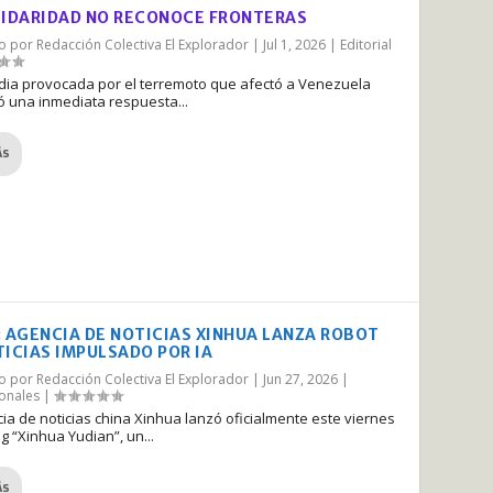
LIDARIDAD NO RECONOCE FRONTERAS
do por
Redacción Colectiva El Explorador
|
Jul 1, 2026
|
Editorial
edia provocada por el terremoto que afectó a Venezuela
 una inmediata respuesta...
ÁS
: AGENCIA DE NOTICIAS XINHUA LANZA ROBOT
TICIAS IMPULSADO POR IA
do por
Redacción Colectiva El Explorador
|
Jun 27, 2026
|
ionales
|
ia de noticias china Xinhua lanzó oficialmente este viernes
ng “Xinhua Yudian”, un...
ÁS