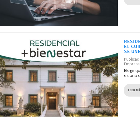
RESID
EL CU
SE UN
Publica
Empresa
Elegir q
es una d
LEER M