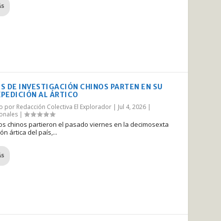
ÁS
S DE INVESTIGACIÓN CHINOS PARTEN EN SU
XPEDICIÓN AL ÁRTICO
do por
Redacción Colectiva El Explorador
|
Jul 4, 2026
|
ionales
|
cos chinos partieron el pasado viernes en la decimosexta
n ártica del país,...
ÁS