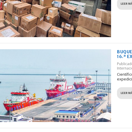
LEER M
BUQUE
16.ª E
Publica
Internac
Científi
expedició
LEER M