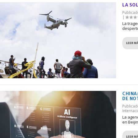
LA SO
Publica
|
La trag
despertó
LEER M
CHINA
DE NO
Publica
Internac
La agenc
en Beiji
LEER M