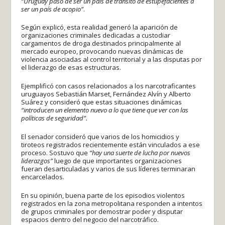
“Uruguay pasó de ser un país de tránsito de estupefacientes a
ser un país de acopio”
.
Según explicó, esta realidad generó la aparición de
organizaciones criminales dedicadas a custodiar
cargamentos de droga destinados principalmente al
mercado europeo, provocando nuevas dinámicas de
violencia asociadas al control territorial y a las disputas por
el liderazgo de esas estructuras.
Ejemplificó con casos relacionados a los narcotraficantes
uruguayos Sebastián Marset, Fernández Alvín y Alberto
Suárez y consideró que estas situaciones dinámicas
“introducen un elemento nuevo a lo que tiene que ver con las
políticas de seguridad”.
El senador consideró que varios de los homicidios y
tiroteos registrados recientemente están vinculados a ese
proceso. Sostuvo que
“hay una suerte de lucha por nuevos
liderazgos”
luego de que importantes organizaciones
fueran desarticuladas y varios de sus líderes terminaran
encarcelados.
En su opinión, buena parte de los episodios violentos
registrados en la zona metropolitana responden a intentos
de grupos criminales por demostrar poder y disputar
espacios dentro del negocio del narcotráfico.