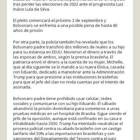
tras perder las elecciones de 2022 ante el progresista Luiz
Inácio Lula da Silva.
El pleito comenzará el próximo 2 de septiembre y
Bolsonaro se enfrenta a una posible pena de hasta 40
años de prisión
Por otra parte, la policía también ha revelado que los
Bolsonaro padre transfirió dos millones de reales a su hijo
para su estancia en EEUU. Movieron el dinero a través de
las esposas de ambos, según la prensa brasileña. El
patriarca envió el dinero a la cuenta de su mujer, Michelle,
que al día siguiente se lo mandó a su nuera Eloísa, casada
con Eduardo, dedicado a maniobrar ante la Administración
Trump para que presione a las instituciones brasileñas
para que el jefe del clan no rinda cuentas por el intento de
asonada.
Bolsonaro padre tiene prohibido usar celular, redes
sociales y comunicarse con su hijo Eduardo. El sábado
abandonó la prisión domiciliaria para someterse a unas
pruebas médicas en un hospital de Brasilia. Sigue siendo el
jefe de la oposición, aunque está confinado en su casa e
inhabilitado hasta 2030. Trump ha intentado neutralizar el
proceso judicial contra su aliado brasileño con un castigo
tarifario del 50% a las importaciones brasileñas y con
sanciones del Departamento del Tesoro contra el juez