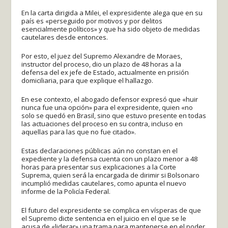
En la carta dirigida a Milei, el expresidente alega que en su
país es «perseguido por motivos y por delitos
esencialmente políticos» y que ha sido objeto de medidas
cautelares desde entonces.
Por esto, el juez del Supremo Alexandre de Moraes,
instructor del proceso, dio un plazo de 48 horas a la
defensa del ex jefe de Estado, actualmente en prisión
domiciliaria, para que explique el hallazgo.
En ese contexto, el abogado defensor expresó que «huir
nunca fue una opción» para el expresidente, quien «no
solo se quedó en Brasil, sino que estuvo presente en todas
las actuaciones del proceso en su contra, incluso en
aquellas para las que no fue citado».
Estas declaraciones públicas aún no constan en el
expediente y la defensa cuenta con un plazo menor a 48
horas para presentar sus explicaciones a la Corte
Suprema, quien será la encargada de dirimir si Bolsonaro
incumplió medidas cautelares, como apunta el nuevo
informe de la Policía Federal.
El futuro del expresidente se complica en vísperas de que
el Supremo dicte sentencia en el juicio en el que se le
acusa de «liderar» una trama para mantenerse en el poder