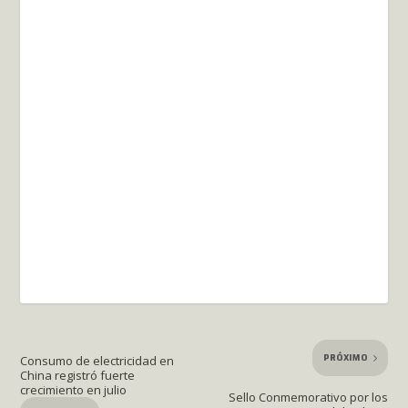
PRÓXIMO
Consumo de electricidad en
China registró fuerte
crecimiento en julio
Sello Conmemorativo por los