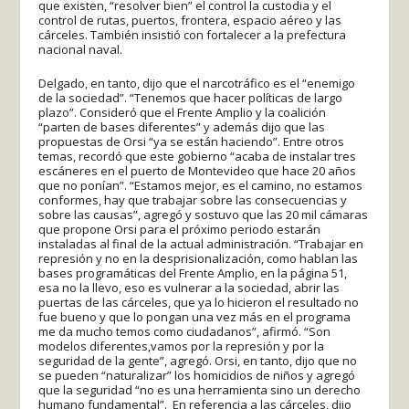
que existen, “resolver bien” el control la custodia y el
control de rutas, puertos, frontera, espacio aéreo y las
cárceles. También insistió con fortalecer a la prefectura
nacional naval.
Delgado, en tanto, dijo que el narcotráfico es el “enemigo
de la sociedad”. “Tenemos que hacer políticas de largo
plazo”. Consideró que el Frente Amplio y la coalición
“parten de bases diferentes” y además dijo que las
propuestas de Orsi “ya se están haciendo”. Entre otros
temas, recordó que este gobierno “acaba de instalar tres
escáneres en el puerto de Montevideo que hace 20 años
que no ponían”. “Estamos mejor, es el camino, no estamos
conformes, hay que trabajar sobre las consecuencias y
sobre las causas”, agregó y sostuvo que las 20 mil cámaras
que propone Orsi para el próximo periodo estarán
instaladas al final de la actual administración. “Trabajar en
represión y no en la desprisionalización, como hablan las
bases programáticas del Frente Amplio, en la página 51,
esa no la llevo, eso es vulnerar a la sociedad, abrir las
puertas de las cárceles, que ya lo hicieron el resultado no
fue bueno y que lo pongan una vez más en el programa
me da mucho temos como ciudadanos”, afirmó. “Son
modelos diferentes,vamos por la represión y por la
seguridad de la gente”, agregó. Orsi, en tanto, dijo que no
se pueden “naturalizar” los homicidios de niños y agregó
que la seguridad “no es una herramienta sino un derecho
humano fundamental”. En referencia a las cárceles, dijo