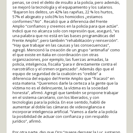
penas, se creó el delito de insulto a la policía, pero además,
se mejoró la tecnología y el equipamiento y los salarios.
“Bajaron los delitos, un 42% las rapiñas, 22 % los hurtos,
57% el abigeato y solo3% los homicidios ¿estamos
conformes? No” . Recalcó que a diferencia del Frente
Amplio “confiamos y creemos en la policía para que actúe”.
Indicó que no alcanza solo con represión que, aseguró, “es
una palabra que no está en las bases programáticas del
Frente Amplio”, pero también “rehabilitación y reinserción”.
“Hay que trabajar en las causas y las consecuencias”,
agregó. Mencionó la creación de un grupo “antimafia” como
el que existe en Italia en coordinación con otras
organizaciones, por ejemplo, las fuerzas armadas, la
policía, inteligencia, fiscalía “para ir directamente contra el
narcotráfico y el crimen organizado”. Además dijo que el
equipo de seguridad de la coalición es “creíble” a
diferencia del equipo del Frente Amplio que “fracasó” en
esta materia. “Queremos darle la certeza a la gente que la
víctima no es el delincuente, la víctima es la sociedad
honesta”, afirmó. Agregó que también se propone trabajar
en el sistema carcelario, con los liberados, y con
tecnologías para la policía. En ese sentido, habló de
aumentar al doble las cámaras de videovigilancia e
incorporar inteligencia artificial. “Vamos a darle a la policía
la posibilidad de actuar con confianza y con respaldo
jurídico”, afirmó.
Por otra parte, dijo que Orsi “quiere derogar la Luc, juntaron