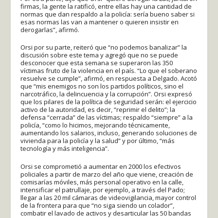
firmas, la gente la ratificó, entre ellas hay una cantidad de
normas que dan respaldo a la policía: sería bueno saber si
esas normas las van a mantener o quieren insistir en
derogarlas”, afirmó.
Orsi por su parte, reiteró que “no podemos banalizar” la
discusión sobre este tema y agregó que no se puede
desconocer que esta semana se superaron las 350
víctimas fruto de la violencia en el país. “Lo que el soberano
resuelve se cumple”, afirmó, en respuesta a Delgado. Acotó
que “mis enemigos no son los partidos políticos, sino el
narcotráfico, la delincuencia y la corrupción”. Orsi expresó
que los pilares de la política de seguridad serán: el ejercicio
activo de la autoridad, es decir, “reprimir el delito”; la
defensa “cerrada” de las víctimas; respaldo “siempre” a la
policía, “como lo hicimos, mejorando técnicamente,
aumentando los salarios, incluso, generando soluciones de
vivienda para la policía y la salud” y por último, “más
tecnología y más inteligencia”.
Orsi se comprometió a aumentar en 2000 los efectivos
policiales a partir de marzo del año que viene, creación de
comisarías móviles, más personal operativo en la calle,
intensificar el patrullaje, por ejemplo, a través del Pado;
llegar a las 20 mil cámaras de videovigilancia, mayor control
de la frontera para que “no siga siendo un colador”,
combatir el lavado de activos y desarticular las 50 bandas