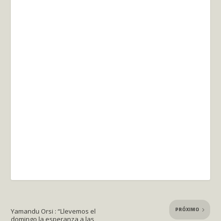
PRÓXIMO
Yamandu Orsi : “Llevemos el
domingo la esperanza a las