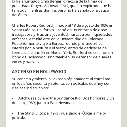
lo ha anunciado Cindi Berger, directiva de la firma de
publicistas Rogers & Cowan PMK, que ha explicado que ha
fallecido mientras dormía, pero no ha señalado la causa
del óbito.
Charles Robert Redford Jr. nació el 18 de agosto de 1936 en
Santa Mónica, California. Creció en un entorno de clase
trabajadora y, tras una juventud marcada por inquietudes
artísticas, estudió arte en la Universidad de Colorado.
Posteriormente viajó a Europa, donde profundizó su
interés por la pintura y el teatro, antes de dedicarse de
lleno a la actuación en Nueva York. Redford no solo fue un
ícono de Hollywood, sino también un defensor de nuevas
voces y narrativas.
ASCENSO EN HOLLYWOOD
Su carisma y talento lo llevaron rápidamente al estrellato
en los años sesenta y setenta, con películas que hoy son
clásicos indiscutibles:
• Butch Cassidy and the Sundance Kid (Dos hombres y un
destino, 1969), junto a Paul Newman.
• The Sting (El golpe, 1973), que ganó el Óscar a mejor
película.