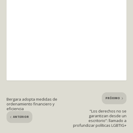
PRÓXIMO
Bergara adopta medidas de
ordenamiento financiero y
eficiencia
“Los derechos no se
garantizan desde un
ANTERIOR
escritorio”: llamado a
profundizar políticas LGBTIG+