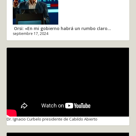
Orsi: «En mi gobierno habrá un rumbo claro...
septiembre 17, 2024
Dr. Ignacio Curbelo presidente de Cabildo Abierto