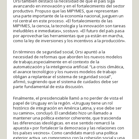
Orsi también destacó la necesidad de que el país siga
avanzando en innovación y en el fortalecimiento del sector
productivo. Propuso que las MIPYMES, que representan
una parte importante de la economía nacional, jueguen un
rol central en este proceso. «El fortalecimiento de las
MIPYMES, la ciencia, la tecnología y la innovación son tareas
ineludibles e inmediatas», sostuvo. «El futuro del país pasa
por aprovechar las herramientas que ya están en marcha,
como la ley de inversiones y los incentivos a la producción».
En términos de seguridad social, Orsi apuntó a la
necesidad de reformas que aborden los nuevos modelos
de trabajo,especialmente en el contexto de la
automatización y la inteligencia artificial. “La crisis climática,
el avance tecnológico y los nuevos modelos de trabajo
obligan a replantear el sistema de seguridad social”,
afirmó, sugiriendo que el sistema de cuidados debe ser
parte fundamental de esta discusión.
Finalmente, el presidenciable llamó a no perder de vista el
papel de Uruguay en la región. «Uruguay tiene un rol
histórico de integración en América Latina, y ese debe ser
su camino», concluyó. El candidato hizo un llamado a
mantener una política exterior coherente, que trascienda
las diferencias ideológicas. en ese sentido remarcó la
apuesta » por fortalecer la democracia y las relaciones con
los países vecinos». Como candidato marcó una política
exterior activa, un compromiso con la cohesión social y una