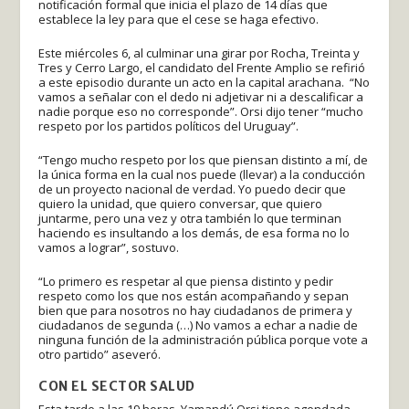
notificación formal que inicia el plazo de 14 días que
establece la ley para que el cese se haga efectivo.
Este miércoles 6, al culminar una girar por Rocha, Treinta y
Tres y Cerro Largo, el candidato del Frente Amplio se refirió
a este episodio durante un acto en la capital arachana. “No
vamos a señalar con el dedo ni adjetivar ni a descalificar a
nadie porque eso no corresponde”. Orsi dijo tener “mucho
respeto por los partidos políticos del Uruguay”.
“Tengo mucho respeto por los que piensan distinto a mí, de
la única forma en la cual nos puede (llevar) a la conducción
de un proyecto nacional de verdad. Yo puedo decir que
quiero la unidad, que quiero conversar, que quiero
juntarme, pero una vez y otra también lo que terminan
haciendo es insultando a los demás, de esa forma no lo
vamos a lograr”, sostuvo.
“Lo primero es respetar al que piensa distinto y pedir
respeto como los que nos están acompañando y sepan
bien que para nosotros no hay ciudadanos de primera y
ciudadanos de segunda (…) No vamos a echar a nadie de
ninguna función de la administración pública porque vote a
otro partido” aseveró.
CON EL SECTOR SALUD