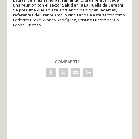
Esta tarde a las 19 horas, Yamandú Orsi tiene agendada
una reunión con el sector Salud en la La Huella de Seregni.
Se presume que en ese encuentro participen, además,
referentes del Frente Amplio vinculados a este sector como
Federico Preve, Alarico Rodríguez, Cristina Lustemberg o
Leonel Briozzo.
COMPARTIR: