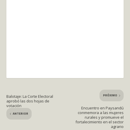
PRÓXIMO
Balotaje: La Corte Electoral
aprobó las dos hojas de
votación
Encuentro en Paysandú
conmemora a las mujeres
ANTERIOR
rurales y promueve el
fortalecimiento en el sector
agrario