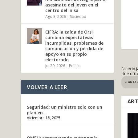
asesinato del joven en el
centro del Inisa
Ago 3, 2026
|
Sociedad
CIFRA: la caída de Orsi
combina expectativas
incumplidas, problemas de
comunicación y pérdida de
apoyo en su propio
electorado
Jul 29, 2026
|
Política
Falleció 
cine uru
ANTE
VOLVER A LEER
ART
Seguridad: un ministro solo con un
plan en...
diciembre 18, 2025
OMEU: construyendo autonomía