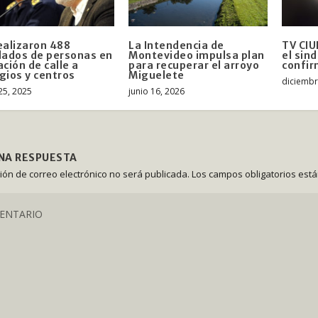
ealizaron 488
La Intendencia de
TV CIU
lados de personas en
Montevideo impulsa plan
el sin
ación de calle a
para recuperar el arroyo
confi
gios y centros
Miguelete
diciembr
25, 2025
junio 16, 2026
UNA RESPUESTA
ción de correo electrónico no será publicada.
Los campos obligatorios est