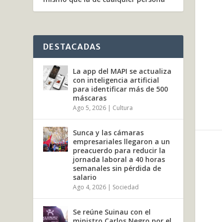
DESTACADAS
La app del MAPI se actualiza
con inteligencia artificial
para identificar más de 500
máscaras
Ago 5, 2026
|
Cultura
Sunca y las cámaras
empresariales llegaron a un
preacuerdo para reducir la
jornada laboral a 40 horas
semanales sin pérdida de
salario
Ago 4, 2026
|
Sociedad
Se reúne Suinau con el
ministro Carlos Negro por el