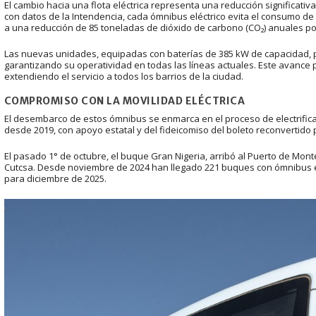
El cambio hacia una flota eléctrica representa una reducción significati
con datos de la Intendencia, cada ómnibus eléctrico evita el consumo de u
a una reducción de 85 toneladas de dióxido de carbono (CO₂) anuales p
Las nuevas unidades, equipadas con baterías de 385 kW de capacidad, p
garantizando su operatividad en todas las líneas actuales. Este avance pe
extendiendo el servicio a todos los barrios de la ciudad.
COMPROMISO CON LA MOVILIDAD ELÉCTRICA
El desembarco de estos ómnibus se enmarca en el proceso de electrifica
desde 2019, con apoyo estatal y del fideicomiso del boleto reconvertido 
El pasado 1° de octubre, el buque Gran Nigeria, arribó al Puerto de Mon
Cutcsa. Desde noviembre de 2024 han llegado 221 buques con ómnibus eléc
para diciembre de 2025.