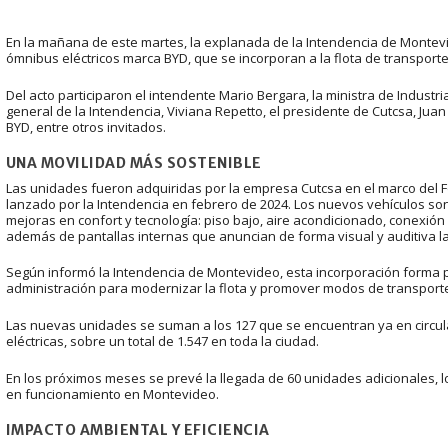
En la mañana de este martes, la explanada de la Intendencia de Montev
ómnibus eléctricos marca BYD, que se incorporan a la flota de transporte 
Del acto participaron el intendente Mario Bergara, la ministra de Industri
general de la Intendencia, Viviana Repetto, el presidente de Cutcsa, Ju
BYD, entre otros invitados.
UNA MOVILIDAD MÁS SOSTENIBLE
Las unidades fueron adquiridas por la empresa Cutcsa en el marco del F
lanzado por la Intendencia en febrero de 2024. Los nuevos vehículos son
mejoras en confort y tecnología: piso bajo, aire acondicionado, conexió
además de pantallas internas que anuncian de forma visual y auditiva 
Según informó la Intendencia de Montevideo, esta incorporación forma par
administración para modernizar la flota y promover modos de transporte
Las nuevas unidades se suman a los 127 que se encuentran ya en circulac
eléctricas, sobre un total de 1.547 en toda la ciudad.
En los próximos meses se prevé la llegada de 60 unidades adicionales, l
en funcionamiento en Montevideo.
IMPACTO AMBIENTAL Y EFICIENCIA