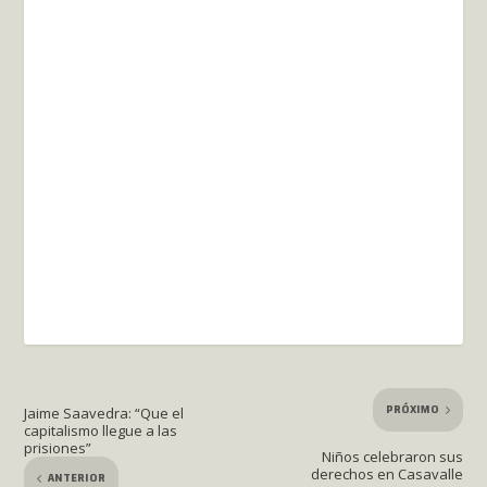
PRÓXIMO
Jaime Saavedra: “Que el
capitalismo llegue a las
prisiones”
Niños celebraron sus
derechos en Casavalle
ANTERIOR