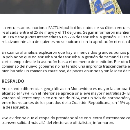
La encuestadora nacional FACTUM publicó los datos de su última encues
realizada entre el 25 de mayo y el 11 de junio. Según informaron mantie
un 31% tiene juicios intermedios y un 22% desaprueba la gestión. «El sa
relativamente alta de quienes no se ubican ni en la aprobación ni en la
En cuanto al análisis explicaron que hay al menos dos grandes puntos par
la población que no aprueba ni desaprueba la gestión de Yamandú Orsi c
corto tiempo desde la asunción hasta el momento de medición. Por otro l
comienzo del nuevo gobierno no ha tenido una impronta trascendente e
bien ha sido un comienzo cauteloso, de pocos anuncios y sin la idea de
RESPALDO
Analizando diferencias geográficas en Montevideo es mayor la aprobación
alcanzó el 43%). «En el interior se aprecia una leve mayor neutralidad».
votaron al Frente Amplio en octubre de 2024, con un 82% de aprobación
entre los votantes de los partidos de la Coalición Republicana, un 15% a
la desaprueba.
«Se evidencia que el respaldo presidencial se encuentra fuertemente con
transversalidad más allá del electorado oficialista», informaron.