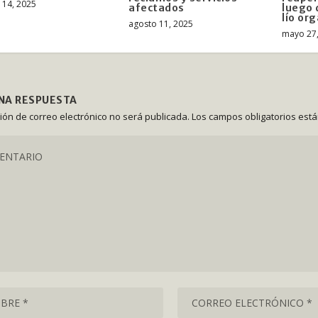
 14, 2025
afectados
luego 
lío or
agosto 11, 2025
mayo 27
UNA RESPUESTA
ción de correo electrónico no será publicada.
Los campos obligatorios est