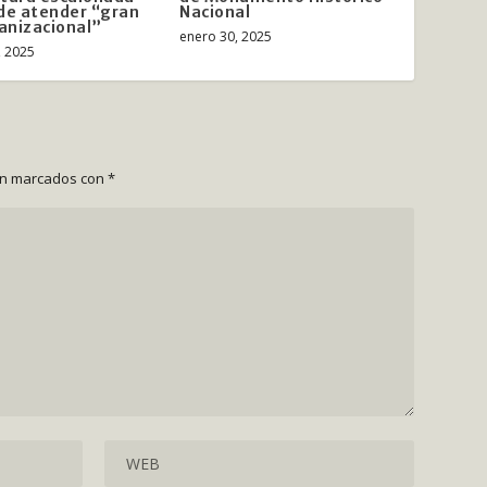
de atender “gran
Nacional
ganizacional”
enero 30, 2025
, 2025
án marcados con
*