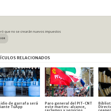
teró que no se crearán nuevos impuestos
RIOR
ÍCULOS RELACIONADOS
idio de garrafa será
Paro general del PIT-CNT
Biblio
iante TuApp
este martes: alcance,
Direct
reclamos y servicios
reaper