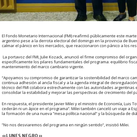
El Fondo Monetario Internacional (FMI) reafirmó públicamente este mar
argentino pese a la derrota electoral del domingo en la provincia de Bue
calmar el pánico en los mercados, que reaccionaron con pánico a los res
La portavoz del FMI, Julie Kozack, anunció el firme compromiso del orga
específicamente los pilares fundamentales del programa: equilibrio fisca
mantenimiento del marco cambiario vigente.
“Apoyamos su compromiso de garantizar la sostenibilidad del marco cam
continua adhesión al ancla fiscal y a la agenda integral de desregulación
técnico del FMI colabora estrechamente con las autoridades argentinas
consolidar la estabilidad y mejorar las perspectivas de crecimiento del p
En respuesta, el presidente Javier Milei y el ministro de Economía, Luis
cederán ni un ápice en el programa“. Milei también canceló un viaje a Esp
la formación de una nueva ”mesa política nacional“ y la búsqueda de di
”No nos desviaremos del programa en ningún sentido“, insistió Milei.
«LUNES NEGRO»