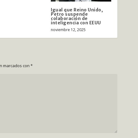
Igual que Reino Unido,
Petro suspende
colaboración de
inteligencia con EEUU
noviembre 12, 2025
án marcados con
*