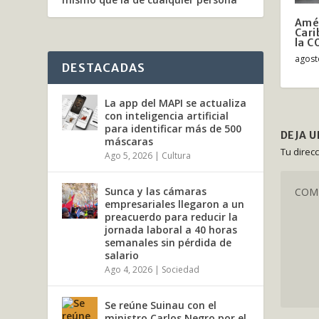
Amér
Cari
la C
agost
DESTACADAS
La app del MAPI se actualiza
con inteligencia artificial
para identificar más de 500
DEJA 
máscaras
Tu direc
Ago 5, 2026
|
Cultura
Sunca y las cámaras
empresariales llegaron a un
preacuerdo para reducir la
jornada laboral a 40 horas
semanales sin pérdida de
salario
Ago 4, 2026
|
Sociedad
Se reúne Suinau con el
ministro Carlos Negro por el