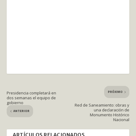
PRÓXIMO
Presidencia completará en
dos semanas el equipo de
gobierno
Red de Saneamiento: obras y
una declaración de
ANTERIOR
Monumento Histórico
Nacional
ARTÍCULOS RELACIONADOS