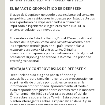
fomenta la colaboración y la innovación en el sector.
EL IMPACTO GEOPOLÍTICO DE DEEPSEEK
El auge de DeepSeek no puede desvincularse del contexto
geopolítico. Las restricciones impuestas por Estados Unidos
a la exportación de chips avanzados a China han
impulsado a ingenieros e ingenieras como Luo Fuli, a
encontrar soluciones innovadoras.
El presidente de Estados Unidos, Donald Trump, calificó el
avance de DeepSeek como
«una llamada de alarma»
para
las empresas tecnológicas de su país, instándolas a
«competir para ganar».
Mientras tanto, China ha
intensificado su apuesta por la inteligencia artificial, con el
presidente Xi Jinping declarando la IA como una prioridad
estratégica nacional.
VENTAJAS Y CONTROVERSIAS DE DEEPSEEK
DeepSeek ha sido elogiada por su eficiencia y
accesibilidad, pero también ha generado preocupación en
su primer día de prueba por posibles censuras en la
información proporcionada. Aparentemente, el modelo
evita responder preguntas sobre eventos como la masacre
de Tiananmén de 1989 y refuerza la postura oficial de
China sobre la soberanía de Taiwán. Esta autocensura
plantea interrogantes sobre la imparcialidad de la IA y su
posible uso como herramienta de propaganda.