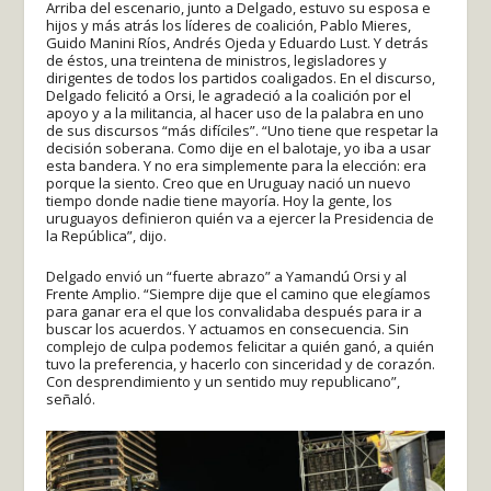
Arriba del escenario, junto a Delgado, estuvo su esposa e
hijos y más atrás los líderes de coalición, Pablo Mieres,
Guido Manini Ríos, Andrés Ojeda y Eduardo Lust. Y detrás
de éstos, una treintena de ministros, legisladores y
dirigentes de todos los partidos coaligados. En el discurso,
Delgado felicitó a Orsi, le agradeció a la coalición por el
apoyo y a la militancia, al hacer uso de la palabra en uno
de sus discursos “más difíciles”. “Uno tiene que respetar la
decisión soberana. Como dije en el balotaje, yo iba a usar
esta bandera. Y no era simplemente para la elección: era
porque la siento. Creo que en Uruguay nació un nuevo
tiempo donde nadie tiene mayoría. Hoy la gente, los
uruguayos definieron quién va a ejercer la Presidencia de
la República”, dijo.
Delgado envió un “fuerte abrazo” a Yamandú Orsi y al
Frente Amplio. “Siempre dije que el camino que elegíamos
para ganar era el que los convalidaba después para ir a
buscar los acuerdos. Y actuamos en consecuencia. Sin
complejo de culpa podemos felicitar a quién ganó, a quién
tuvo la preferencia, y hacerlo con sinceridad y de corazón.
Con desprendimiento y un sentido muy republicano”,
señaló.