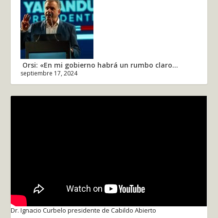
Orsi: «En mi gobierno habrá un rumbo claro...
septiembre 17, 2024
Dr. Ignacio Curbelo presidente de Cabildo Abierto