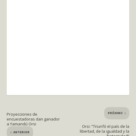
PRÓXIMO
Proyecciones de
encuestadoras dan ganador
a Yamandú Orsi
Orsi: “Triunfó el país de la
libertad, de la igualdad y la
ANTERIOR
fraternidad”