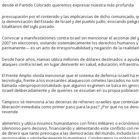
desde el Partido Colorado queremos expresar nuestra más profunda
preocupación por el contenido y las implicancias de dicho comunicado, qu
la demonización del Estado de Israel y del pueblo judío, evocando pelig
totalitarios del siglo pasado.
Convocar a manifestaciones contra Israel sin mencionar el accionar de
2007 sin elecciones, violando sistemáticamente los derechos humanos y a
permanente— es un acto de irresponsabilidad y negación de la realidad
Desde hace años, Hamas utiliza millones de dólares destinados a ayuda 
ataques contra Israel, en lugar deinvertir en salud, educación, infraestr
El Frente Amplio olvida mencionar que el sistema de defensa israelí ha e
tecnología, frente a los incesantes ataquescon cohetes lanzados no so
llamada «desproporcionalidad» que algunos esgrimen se basa en ignorar l
israelí deliberadamente y de quienes se escudan en su propia población 
Tampoco se menciona a las decenas de rehenes israelíes que continúa
liberación inmediata como primer paso para la paz? ¿Por qué no se den
revende
alimentos y utiliza insumos humanitarios con fines militares o económico
silencioso pero decisivo, financiando y alimentando este conflicto con r
de dinero que tanto preocupa a las democracias del mundo, incluida la 
responsable y verdaderamente humanitaria. Condenamos la incitación al 