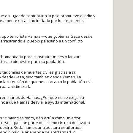
e en lugar de contribuir a la paz, promueve el odio y
rosamente el camino iniciado por los regímenes
l grupo terrorista Hamas —que gobierna Gaza desde
rrastrando al pueblo palestino a un conflicto
.
humanitaria para construir túneles y lanzar
uctura o bienestar para su población.
vitadomiles de muertes civiles gracias a su
lo desde Gaza, sino también desde Yemen. La
a intención de quienes atacan a la población civil
para victimizarla.
n en manos de Hamas. ¿Por qué no se exige su
uncia que Hamas desvía la ayuda internacional,
s? Y mientras tanto, Irán actúa como un actor
ecursos que son parte del mismo circuito de lavado
nuestra. Reclamamos una postura equilibrada,
odio bajo la apariencia de solidaridad. Y