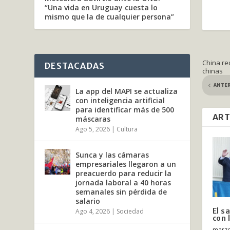
“Una vida en Uruguay cuesta lo
mismo que la de cualquier persona”
China re
DESTACADAS
chinas
ANTE
La app del MAPI se actualiza
con inteligencia artificial
para identificar más de 500
ART
máscaras
Ago 5, 2026
|
Cultura
Sunca y las cámaras
empresariales llegaron a un
preacuerdo para reducir la
jornada laboral a 40 horas
semanales sin pérdida de
salario
El s
Ago 4, 2026
|
Sociedad
con 
marzo