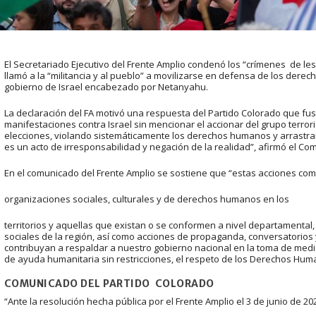
El Secretariado Ejecutivo del Frente Amplio condenó los “crímenes de le
llamó a la “militancia y al pueblo” a movilizarse en defensa de los dere
gobierno de Israel encabezado por Netanyahu.
La declaración del FA motivó una respuesta del Partido Colorado que fus
manifestaciones contra Israel sin mencionar el accionar del grupo ter
elecciones, violando sistemáticamente los derechos humanos y arrastra
es un acto de irresponsabilidad y negación de la realidad”, afirmó el Comi
En el comunicado del Frente Amplio se sostiene que “estas acciones com
organizaciones sociales, culturales y de derechos humanos en los
territorios y aquellas que existan o se conformen a nivel departamental, 
sociales de la región, así como acciones de propaganda, conversatorios
contribuyan a respaldar a nuestro gobierno nacional en la toma de medi
de ayuda humanitaria sin restricciones, el respeto de los Derechos Huma
COMUNICADO DEL PARTIDO COLORADO
“Ante la resolución hecha pública por el Frente Amplio el 3 de junio de 20