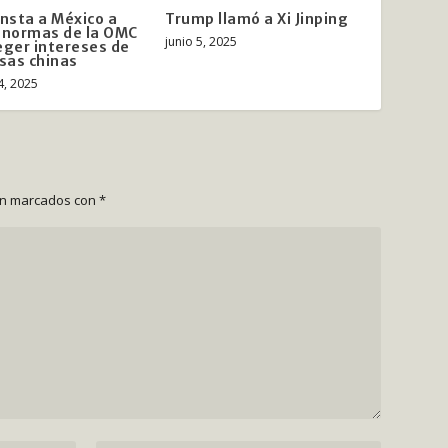
insta a México a
Trump llamó a Xi Jinping
 normas de la OMC
junio 5, 2025
eger intereses de
sas chinas
4, 2025
án marcados con
*