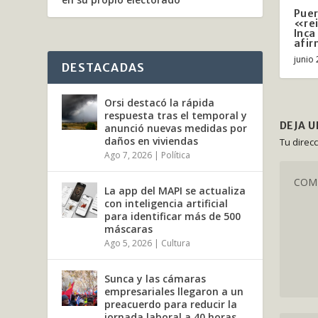
Puer
«rei
Inca
afir
junio 
DESTACADAS
Orsi destacó la rápida
respuesta tras el temporal y
DEJA 
anunció nuevas medidas por
daños en viviendas
Tu direc
Ago 7, 2026
|
Política
La app del MAPI se actualiza
con inteligencia artificial
para identificar más de 500
máscaras
Ago 5, 2026
|
Cultura
Sunca y las cámaras
empresariales llegaron a un
preacuerdo para reducir la
jornada laboral a 40 horas