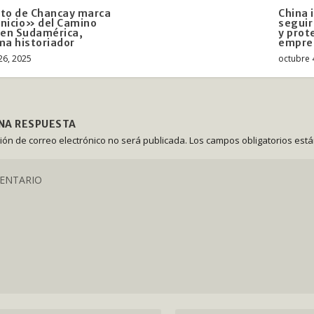
to de Chancay marca
China 
nicio» del Camino
seguir
 en Sudamérica,
y prot
ma historiador
empre
26, 2025
octubre 
UNA RESPUESTA
ción de correo electrónico no será publicada.
Los campos obligatorios est