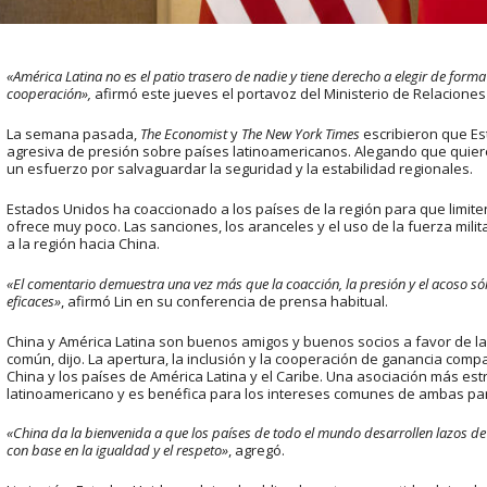
«América Latina no es el patio trasero de nadie y tiene derecho a elegir de form
cooperación»,
afirmó este jueves el portavoz del Ministerio de Relaciones E
La semana pasada,
The Economist
y
The New York Times
escribieron que Es
agresiva de presión sobre países latinoamericanos. Alegando que quier
un esfuerzo por salvaguardar la seguridad y la estabilidad regionales.
Estados Unidos ha coaccionado a los países de la región para que limite
ofrece muy poco. Las sanciones, los aranceles y el uso de la fuerza mil
a la región hacia China.
«El comentario demuestra una vez más que la coacción, la presión y el acoso sól
eficaces»
, afirmó Lin en su conferencia de prensa habitual.
China y América Latina son buenos amigos y buenos socios a favor de la 
común, dijo. La apertura, la inclusión y la cooperación de ganancia compar
China y los países de América Latina y el Caribe. Una asociación más est
latinoamericano y es benéfica para los intereses comunes de ambas par
«China da la bienvenida a que los países de todo el mundo desarrollen lazos d
con base en la igualdad y el respeto»
, agregó.