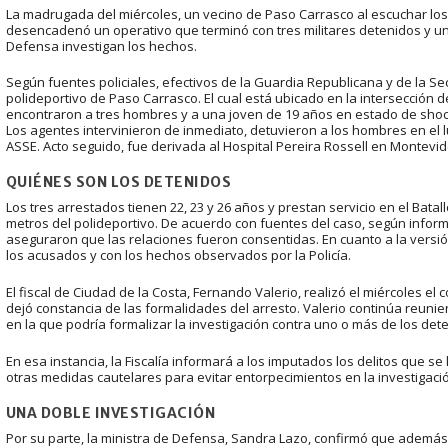
La madrugada del miércoles, un vecino de Paso Carrasco al escuchar los g
desencadenó un operativo que terminó con tres militares detenidos y una j
Defensa investigan los hechos.
Según fuentes policiales, efectivos de la Guardia Republicana y de la S
polideportivo de Paso Carrasco. El cual está ubicado en la intersección de
encontraron a tres hombres y a una joven de 19 años en estado de shock
Los agentes intervinieron de inmediato, detuvieron a los hombres en el lu
ASSE. Acto seguido, fue derivada al Hospital Pereira Rossell en Montevid
QUIÉNES SON LOS DETENIDOS
Los tres arrestados tienen 22, 23 y 26 años y prestan servicio en el Bata
metros del polideportivo. De acuerdo con fuentes del caso, según infor
aseguraron que las relaciones fueron consentidas. En cuanto a la versión 
los acusados y con los hechos observados por la Policía.
El fiscal de Ciudad de la Costa, Fernando Valerio, realizó el miércoles el 
dejó constancia de las formalidades del arresto. Valerio continúa reunie
en la que podría formalizar la investigación contra uno o más de los det
En esa instancia, la Fiscalía informará a los imputados los delitos que se
otras medidas cautelares para evitar entorpecimientos en la investigaci
UNA DOBLE INVESTIGACIÓN
Por su parte, la ministra de Defensa, Sandra Lazo, confirmó que además d