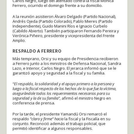
Carlos Negro, luego del atentado contra la fiscal Mónica
Ferrero, ocurrido el domingo frente a su domicilio.
A la reunión asistieron Álvaro Delgado (Partido Nacional),
Andrés Ojeda (Partido Colorado), Pablo Mieres (Partido
Independiente), Guido Manini Ríos e Ignacio Curbelo
(Cabildo Abierto). También participaron Fernando Pereira y
Verónica Piñeiro, presidente y vicepresidenta del Frente
Amplio.
RESPALDO A FERRERO
Más temprano, Orsi y su equipo de Presidencia recibieron
a Ferrero junto a los ministros de Defensa Nacional, Sandra
Lazo, e Interior, Carlos Negro. El jerarca informó que se le
garantizó apoyo y seguridad a la fiscal y su familia.
“El respaldo, la solidaridad y el apoyo primero a la persona y
luego a la fiscal respecto de los hechos de lo que fue la víctima,
asegurándole todos los requerimientos necesarios para su
seguridad y la de su familia”,
afirmó el ministro Negro en
conferencia de prensa.
Por la tarde, el presidente Yamandú Orsi remarcó el
respaldo
“claro y firme” hacia
la fiscal y la Fiscalía en su
conjunto. Reconoció además el trabajo policial, que
permitió identificar a algunos responsables.