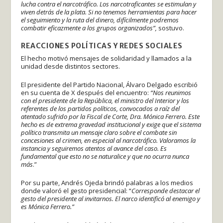
lucha contra el narcotráfico. Los narcotraficantes se estimulan y
viven detrás de la plata. Si no tenemos herramientas para hacer
el seguimiento y la ruta del dinero, difícilmente podremos
combatir eficazmente a los grupos organizados”,
sostuvo.
REACCIONES POLÍTICAS Y REDES SOCIALES
El hecho motivó mensajes de solidaridad y llamados a la
unidad desde distintos sectores.
El presidente del Partido Nacional, Álvaro Delgado escribió
en su cuenta de X después del encuentro:
“Nos reunimos
con el presidente de la República, el ministro del Interior y los
referentes de los partidos políticos, convocados a raíz del
atentado sufrido por la Fiscal de Corte, Dra. Mónica Ferrero. Este
hecho es de extrema gravedad institucional y exige que el sistema
político transmita un mensaje claro sobre el combate sin
concesiones al crimen, en especial al narcotráfico. Valoramos la
instancia y seguiremos atentos al avance del caso. Es
fundamental que esto no se naturalice y que no ocurra nunca
más
.”
Por su parte, Andrés Ojeda brindó palabras a los medios
donde valoró el gesto presidencial: “
Corresponde destacar el
gesto del presidente al invitarnos. El narco identificó al enemigo y
es Mónica Ferrero.”