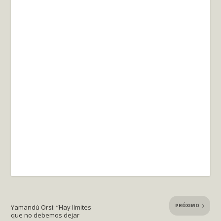
PRÓXIMO
Yamandú Orsi: “Hay límites
que no debemos dejar