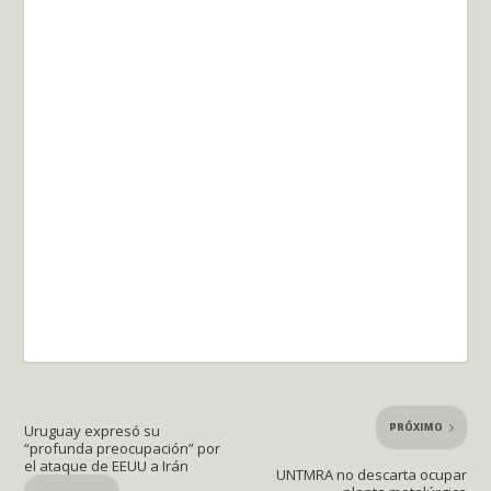
PRÓXIMO
Uruguay expresó su
“profunda preocupación” por
el ataque de EEUU a Irán
UNTMRA no descarta ocupar