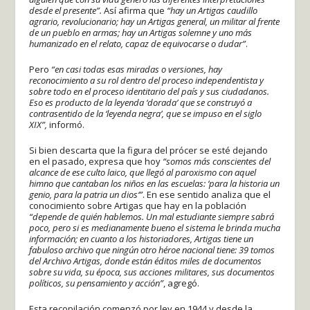
desde el presente”.
Así afirma que
“hay un Artigas caudillo
agrario, revolucionario; hay un Artigas general, un militar al frente
de un pueblo en armas; hay un Artigas solemne y uno más
humanizado en el relato, capaz de equivocarse o dudar”
.
Pero
“en casi todas esas miradas o versiones, hay
reconocimiento a su rol dentro del proceso independentista y
sobre todo en el proceso identitario del país y sus ciudadanos.
Eso es producto de la leyenda ‘dorada’ que se construyó a
contrasentido de la ‘leyenda negra’, que se impuso en el siglo
XIX”,
informó.
Si bien descarta que la figura del prócer se esté dejando
en el pasado, expresa que hoy
“somos más conscientes del
alcance de ese culto laico, que llegó al paroxismo con aquel
himno que cantaban los niños en las escuelas:
‘
para la historia un
genio, para la patria un dios
‘”
. En ese sentido analiza que el
conocimiento sobre Artigas que hay en la población
“depende de quién hablemos. Un mal estudiante siempre sabrá
poco, pero si es medianamente bueno el sistema le brinda mucha
información; en cuanto a los historiadores, Artigas tiene un
fabuloso archivo que ningún otro héroe nacional tiene: 39 tomos
del Archivo Artigas, donde están éditos miles de documentos
sobre su vida, su época, sus acciones militares, sus documentos
políticos, su pensamiento y acción”
, agregó.
Esta recopilación comenzó por ley en 1944 y desde la