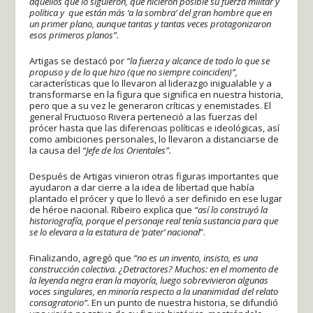
aquellos que lo siguieron, que hicieron posible su fuerza militar y
política y que están más ‘a la sombra’ del gran hombre que en
un primer plano, aunque tantas y tantas veces protagonizaron
esos primeros planos”.
Artigas se destacó por
“la fuerza y alcance de todo lo que se
propuso y de lo que hizo (que no siempre coinciden)”,
características que lo llevaron al liderazgo inigualable y a
transformarse en la figura que significa en nuestra historia,
pero que a su vez le generaron críticas y enemistades. El
general Fructuoso Rivera perteneció a las fuerzas del
prócer hasta que las diferencias políticas e ideológicas, así
como ambiciones personales, lo llevaron a distanciarse de
la causa del
“Jefe de los Orientales”.
Después de Artigas vinieron otras figuras importantes que
ayudaron a dar cierre a la idea de libertad que había
plantado el prócer y que lo llevó a ser definido en ese lugar
de héroe nacional. Ribeiro explica que
“así lo construyó la
historiografía, porque el personaje real tenía sustancia para que
se lo elevara a la estatura de ‘pater’ nacional
”.
Finalizando, agregó que
“no es un invento, insisto, es una
construcción colectiva. ¿Detractores? Muchos: en el momento de
la leyenda negra eran la mayoría, luego sobrevivieron algunas
voces singulares, en minoría respecto a la unanimidad del relato
consagratorio”.
En un punto de nuestra historia, se difundió