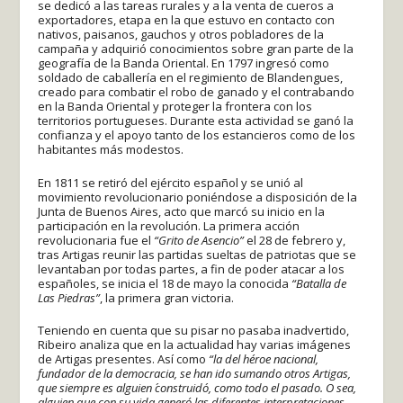
se dedicó a las tareas rurales y a la venta de cueros a
exportadores, etapa en la que estuvo en contacto con
nativos, paisanos, gauchos y otros pobladores de la
campaña y adquirió conocimientos sobre gran parte de la
geografía de la Banda Oriental. En 1797 ingresó como
soldado de caballería en el regimiento de Blandengues,
creado para combatir el robo de ganado y el contrabando
en la Banda Oriental y proteger la frontera con los
territorios portugueses. Durante esta actividad se ganó la
confianza y el apoyo tanto de los estancieros como de los
habitantes más modestos.
En 1811 se retiró del ejército español y se unió al
movimiento revolucionario poniéndose a disposición de la
Junta de Buenos Aires, acto que marcó su inicio en la
participación en la revolución. La primera acción
revolucionaria fue el
“Grito de Asencio”
el 28 de febrero y,
tras Artigas reunir las partidas sueltas de patriotas que se
levantaban por todas partes, a fin de poder atacar a los
españoles, se inicia el 18 de mayo la conocida
“Batalla de
Las Piedras”
, la primera gran victoria.
Teniendo en cuenta que su pisar no pasaba inadvertido,
Ribeiro analiza que en la actualidad hay varias imágenes
de Artigas presentes. Así como
“la del héroe nacional,
fundador de la democracia, se han ido sumando otros Artigas,
que siempre es alguien ´construido´, como todo el pasado. O sea,
alguien que con su vida generó las diferentes interpretaciones