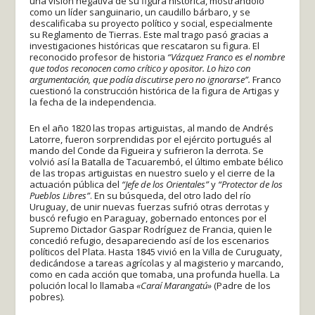
una visión negativa de su figura histórica, mostrándolo
como un líder sanguinario, un caudillo bárbaro, y se
descalificaba su proyecto político y social, especialmente
su Reglamento de Tierras. Este mal trago pasó gracias a
investigaciones históricas que rescataron su figura. El
reconocido profesor de historia
“Vázquez Franco es el nombre
que todos reconocen como crítico y opositor. Lo hizo con
argumentación, que podía discutirse pero no ignorarse”.
Franco
cuestionó la construcción histórica de la figura de Artigas y
la fecha de la independencia.
En el año 1820 las tropas artiguistas, al mando de Andrés
Latorre, fueron sorprendidas por el ejército portugués al
mando del Conde da Figueira y sufrieron la derrota. Se
volvió así la Batalla de Tacuarembó, el último embate bélico
de las tropas artiguistas en nuestro suelo y el cierre de la
actuación pública del
“Jefe de los Orientales”
y
“Protector de los
Pueblos Libres”
. En su búsqueda, del otro lado del río
Uruguay, de unir nuevas fuerzas sufrió otras derrotas y
buscó refugio en Paraguay, gobernado entonces por el
Supremo Dictador Gaspar Rodríguez de Francia, quien le
concedió refugio, desapareciendo así de los escenarios
políticos del Plata. Hasta 1845 vivió en la Villa de Curuguaty,
dedicándose a tareas agrícolas y al magisterio y marcando,
como en cada acción que tomaba, una profunda huella. La
polución local lo llamaba
«Caraí Marangatú»
(Padre de los
pobres).