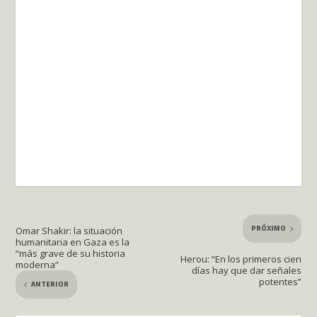
PRÓXIMO
Omar Shakir: la situación
humanitaria en Gaza es la
“más grave de su historia
Herou: “En los primeros cien
moderna”
días hay que dar señales
potentes”
ANTERIOR