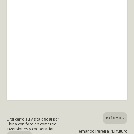
PRÓXIMO
Orsi cerró su visita oficial por
China con foco en comercio,
inversiones y cooperación
Fernando Pereira: “El futuro