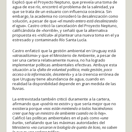
Explicó que el Proyecto Neptuno, que preveía una toma de
agua de ese río, encontró el problema de la salinidad, ya
que se trata de un estuario con influencia oceánica. Sin
embargo, la academia no consideró la desalinización como
solución, a pesar de que
«el mundo entero está desalinizando
el agua»
. Castro criticó la cancelación del Proyecto Neptuno,
calificándola de
«horrible»
, y señaló que la alternativa
propuesta es
«ridícula»
al plantear una nueva toma en el ya
estresado y contaminado Río Santa Lucía.
Castro enfatizó que la gestión ambiental en Uruguay está
«atrasadísima»
y que el Ministerio de Ambiente, a pesar de
ser una cartera relativamente nueva, no ha logrado
implementar políticas ambientales efectivas. Atribuye esta
situación a la
«falta de voluntad política, mala gestión, poco
acceso a la información, desinterés»
y a la creencia errónea de
que Uruguay tiene abundancia de agua, cuando en
realidad la disponibilidad depende en gran medida de las
lluvias.
La entrevistada también criticó duramente a la cartera,
afirmando que
«podría no existir»
y que sería mejor que no
existiera porque
«nos están mintiendo a todos haciéndonos
creer que hay un ministro de ambiente cuando no lo hay»
.
Calificó las políticas ambientales en el país como
«una
burla»
, señalando que las máximas autoridades del
Ministerio
«no cursaron ni biología de quinto de liceo, no saben