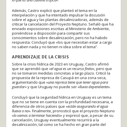
lo que es una cadena trófica»
.
Además, Castro explicó que planteó el tema en la
interpelación y que ha intentado impulsar la discusión
sobre el agua y las plantas desalinizadoras, además de
criticar la cancelación del Proyecto Neptuno. Señaló que ha
enviado exposiciones escritas al Ministerio de Ambiente,
poniéndose a disposición para compartir sus
conocimientos sobre desalinización, pero no ha habido
respuesta. Concluyó que «los que necesitan estar a cargo
no saben nada y no tienen ni idea sobre el tema”.
APRENDIZAJE DE LA CRISIS
Sobre la crisis hídrica de 2023 en Uruguay, Castro afirmó
que se aprendió que
«el agua es un recurso finito»
, pero que
no se tomaron medidas concretas a largo plazo. Criticó la
propuesta de la represa de Casupá en una zona seca,
argumentando que
«una represa tiene que tener agua para
guardar»
y que Uruguay no puede ser
«lluvia dependiente».
Concluyó que la seguridad hídrica en Uruguay es un tema
que no se tiene en cuenta con la profundidad necesaria, a
diferencia de otros países que
«están asegurando el agua
llueva o no»
. Finalmente, pronosticó que el proyecto Neptuno
«lo vamos a terminar haciendo»
y expresó que, a pesar de su
cancelación, Uruguay eventualmente recurrirá a la
desalinización, tal como se ha hecho en gran parte del