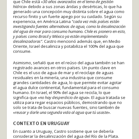
que Chile está
«30 años avanzados en el tema de gestión
hídrica»
debido a sus zonas áridas y desérticas, lo que ha
generado una concepción muy distinta sobre el agua como
recurso finito y un fuerte apego por su cuidado. Según su
experiencia, en América Latina
“cada vez más países están
investigando fuentes alternativas de agua, como la desalinización
del agua de mar para consumo humano. Chile es pionero en esto,
y países como Brasil y México ya están implementando
desalinizadoras”
. Castro mencionó además que, en Medio
Oriente, Israel desaliniza y potabiliza el 100% del agua que
consume.
Asimismo, señaló que en el reúso del agua también se han
registrado avances en otros países. Un punto clave en
Chile es el uso de agua de mar y el reciclaje de aguas
residuales en la minería, una industria que consume
grandes cantidades de agua, lo que permite evitar agotar
el agua dulce continental, fundamental para el consumo
humano. En Israel, el 90% del agua se recicla, lo que
significa que
«no hay desperdicio de agua»
. El agua tratada se
utiliza para regar espacios públicos, demostrando que no
solo se trata de buscar nuevas fuentes, sino también de
«reusar y darle una segunda vida al agua que tú usaste»
.
CONTEXTO EN URUGUAY
En cuanto a Uruguay, Castro sostiene que se debería
considerar la desalinización del agua del Río de la Plata.