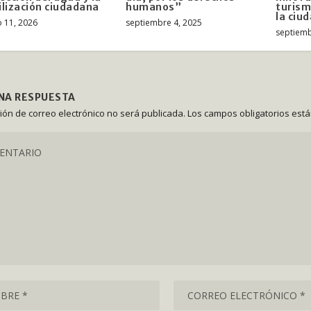
lización ciudadana
humanos”
turis
la ciu
 11, 2026
septiembre 4, 2025
septiemb
UNA RESPUESTA
ción de correo electrónico no será publicada.
Los campos obligatorios est