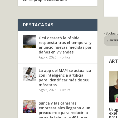
DESTACADAS
«Bodas de
Orsi destacó la rápida
ANTE
respuesta tras el temporal y
anunció nuevas medidas por
daños en viviendas
Ago 7, 2026
|
Política
ART
La app del MAPI se actualiza
con inteligencia artificial
para identificar más de 500
máscaras
Ago 5, 2026
|
Cultura
Sunca y las cámaras
empresariales llegaron a un
Urug
preacuerdo para reducir la
expl
prot
jornada laboral a 40 horas