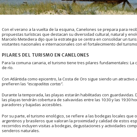
Con el verano a la vuelta de la esquina, Canelones se prepara para recib
propuestas turísticas que destacan su diversidad cultural, natural y enol
Marcelo Metediera dijo que la estrategia se centra en consolidar un tur
visitantes nacionales e internacionales con el fortalecimiento del turismo
PILARES DEL TURISMO EN CANELONES
Para la comuna canaria, el turismo tiene tres pilares fundamentales: La co
de río.
Con Atlántida como epicentro, la Costa de Oro sigue siendo un atractivo 
prefieren las
“escapaditas cortas”.
Durante la temporada, las playas estarán habilitadas con guardavidas. 
las playas tendrán cobertura de salvavidas entre las 10:30 y las 19:30 
paradores y bajadas accesibles.
Por su parte, el turismo enológico, se refiere a las bodegas locales que 
argentinos y brasileros que valoran la proximidad y calidad de estos es
recorridos incluyen visitas a bodegas, degustaciones y actividades co
senderos naturales.