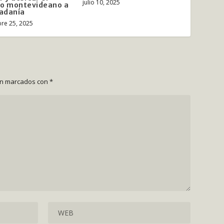
julio 10, 2025
mo montevideano a
dadanía
re 25, 2025
án marcados con
*