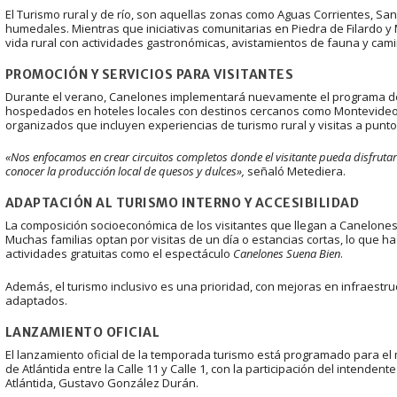
El Turismo rural y de río, son aquellas zonas como Aguas Corrientes, Sa
humedales. Mientras que iniciativas comunitarias en Piedra de Filardo y
vida rural con actividades gastronómicas, avistamientos de fauna y cami
PROMOCIÓN Y SERVICIOS PARA VISITANTES
Durante el verano, Canelones implementará nuevamente el programa de tr
hospedados en hoteles locales con destinos cercanos como Montevideo y
organizados que incluyen experiencias de turismo rural y visitas a puntos
«Nos enfocamos en crear circuitos completos donde el visitante pueda disfrutar
conocer la producción local de quesos y dulces»,
señaló Metediera.
ADAPTACIÓN AL TURISMO INTERNO Y ACCESIBILIDAD
La composición socioeconómica de los visitantes que llegan a Canelones 
Muchas familias optan por visitas de un día o estancias cortas, lo que ha 
actividades gratuitas como el espectáculo
Canelones Suena Bien
.
Además, el turismo inclusivo es una prioridad, con mejoras en infraestr
adaptados.
LANZAMIENTO OFICIAL
El lanzamiento oficial de la temporada turismo está programado para el 
de Atlántida entre la Calle 11 y Calle 1, con la participación del intenden
Atlántida, Gustavo González Durán.