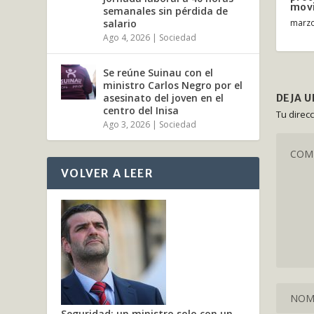
movi
semanales sin pérdida de
marzo
salario
Ago 4, 2026
|
Sociedad
Se reúne Suinau con el
ministro Carlos Negro por el
asesinato del joven en el
DEJA 
centro del Inisa
Tu direc
Ago 3, 2026
|
Sociedad
VOLVER A LEER
Seguridad: un ministro solo con un