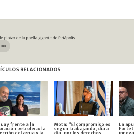
 plata» de la paella gigante de Piriápolis
RIOR
ÍCULOS RELACIONADOS
uay frente a la
Mota: “El compromiso es
La apu
oración petrolera: la
seguir trabajando, día a
Fortet
ección del agua y la
día, por los derechos
innova