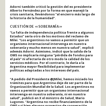
Adorni también criticó la gestión del ex presidente
Alberto Fernández por la forma en que manejó la
crisis sanitaria, llevándonos “al encierro más largo de
la historia de la humanidad”.
CUESTIÓN DE «SOBERANÍA»
“La falta de independencia política frente a algunos
Estados” sería otro de los motivos del reclamo de
Milei. “Los argentinos no vamos a permitir que un
organismo internacional intervenga en nuestra
soberanía y mucho menos en nuestra salud”, explicó
además Adorni. Asimismo, indicó que la salida de la
OMS no implicaría ninguna “pérdida de fondos para
el país” ni afectaría de otro modo la calidad de los
servicios médicos. Por el contrario, le daría a la
Argentina mayor flexibilidad para implementar
políticas adaptadas a los intereses del país.
“A pedido del Presidente @JMilei, hemos iniciado los
trámites para que Argentina deje de ser parte de la
Organización Mundial de la Salud. Los argentinos no
vamos a permitir que un organismo internacional
intervenga en nuestra soberanía, ni en nuestra
salud”, publicó en X el ministro de Salud, Mario
Lugones. “Argentina no recibe financiamiento de la
OMS y si bien algunos proyectos de cooperación