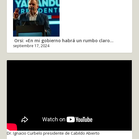
Orsi: «En mi gobierno habrá un rumbo claro...
septiembre 17, 2024
Dr. Ignacio Curbelo presidente de Cabildo Abierto