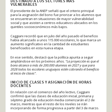
DESTINADO A LOS SECTORES MÁS
VULNERABLES
El presidente de la ANEP señaló que el criterio principal
para la asignación del bono fue priorizar a los alumnos que
se encuentran en situaciones de mayor vulnerabilidad
social y que asisten a centros educativos ubicados en los
quintiles socioeconómicos más bajos.
Caggiani recordó que en julio del año pasado el beneficio
había alcanzado a unos 115.000 escolares, lo que marca un
aumento significativo en la cantidad de estudiantes
beneficiados en esta nueva etapa.
En ese sentido, destacó que la política apunta a seguir
ampliándose en los próximos años.
“La proyección es que el
bono alcance a más de 200.000 alumnos en 2027 y que para
2028 todos los escolares uruguayos estén cobrando el beneficio
al inicio de clases”
.
INICIO DE CLASES Y ASIGNACIÓN DE HORAS
DOCENTES
En relación con el comienzo del año lectivo, Caggiani
confirmó que las clases de educación inicial, primaria y
séptimo grado de educación media comenzarán el 2 de
marzo, mientras que el resto de los niveles se irán
incorporando de forma progresiva a partir del 3 de marzo.