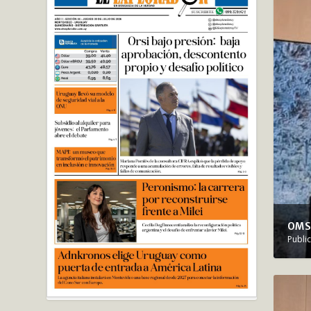
OMS
Publi