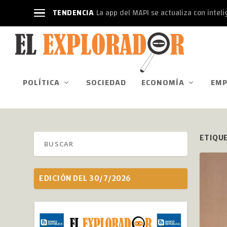
TENDENCIA
La app del MAPI se actualiza con intelige
POLÍTICA
SOCIEDAD
ECONOMÍA
EMP
ETIQU
EDICIÓN DEL 30/7/2026