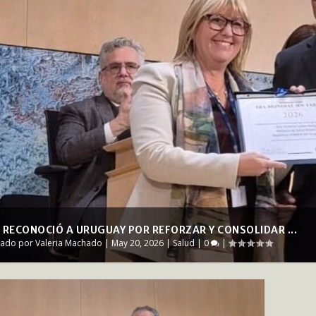
 RECONOCIÓ A URUGUAY POR REFORZAR Y CONSOLIDAR ...
cado por
Valeria Machado
|
May 20, 2026
|
Salud
|
0
|