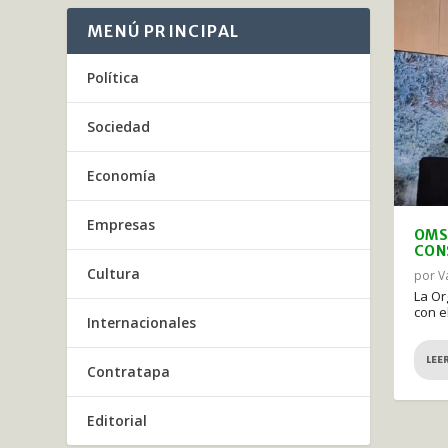
MENÚ PRINCIPAL
Política
Sociedad
Economía
Empresas
OMS
CON
Cultura
por
V
La Or
con e
Internacionales
LEE
Contratapa
Editorial