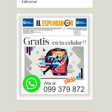
Editorial
YAM
LÍD
por
V
El pr
LEE