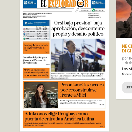
NEC
DIG
por
R
|
Los s
decis
LEE