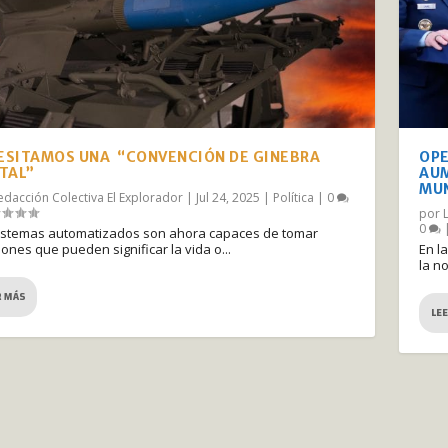
ESITAMOS UNA “CONVENCIÓN DE GINEBRA
OPE
ITAL”
AUM
MU
edacción Colectiva El Explorador
|
Jul 24, 2025
|
Política
|
0
por
0
istemas automatizados son ahora capaces de tomar
iones que pueden significar la vida o...
En l
la no
R MÁS
LE